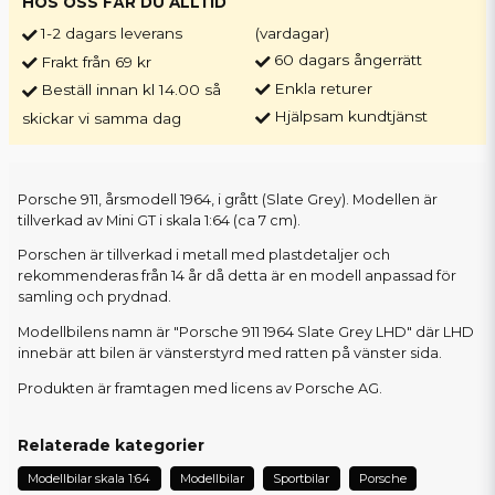
HOS OSS FÅR DU ALLTID
1-2 dagars leverans
(vardagar)
60 dagars ångerrätt
Frakt från 69 kr
Enkla returer
Beställ innan kl 14.00 så
Hjälpsam kundtjänst
skickar vi samma dag
Porsche 911, årsmodell 1964, i grått (Slate Grey). Modellen är
tillverkad av Mini GT i skala 1:64 (ca 7 cm).
Porschen är tillverkad i metall med plastdetaljer och
rekommenderas från 14 år då detta är en modell anpassad för
samling och prydnad.
Modellbilens namn är "Porsche 911 1964 Slate Grey LHD" där LHD
innebär att bilen är vänsterstyrd med ratten på vänster sida.
Produkten är framtagen med licens av Porsche AG.
Relaterade kategorier
Modellbilar skala 1:64
Modellbilar
Sportbilar
Porsche