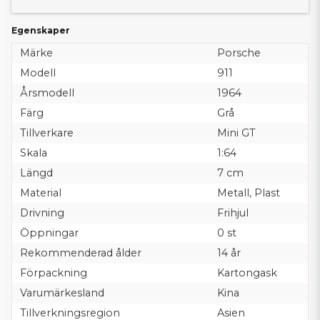
Egenskaper
Märke
Porsche
Modell
911
Årsmodell
1964
Färg
Grå
Tillverkare
Mini GT
Skala
1:64
Längd
7 cm
Material
Metall, Plast
Drivning
Frihjul
Öppningar
0 st
Rekommenderad ålder
14 år
Förpackning
Kartongask
Varumärkesland
Kina
Tillverkningsregion
Asien