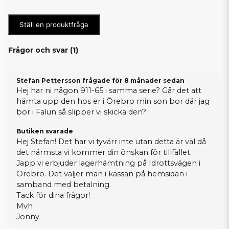
Ställ en produktfråga
Frågor och svar (
1
)
Stefan Pettersson frågade
för 8 månader sedan
Hej har ni någon 911-65 i samma serie? Går det att
hämta upp den hos er i Örebro min son bor där jag
bor i Falun så slipper vi skicka den?
Butiken svarade
Hej Stefan! Det har vi tyvärr inte utan detta är väl då
det närmsta vi kommer din önskan för tillfället.
Japp vi erbjuder lagerhämtning på Idrottsvägen i
Örebro. Det väljer man i kassan på hemsidan i
samband med betalning.
Tack för dina frågor!
Mvh
Jonny