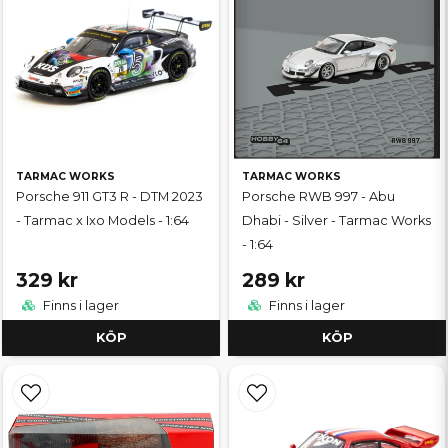
TARMAC WORKS
TARMAC WORKS
Porsche 911 GT3 R - DTM 2023
Porsche RWB 997 - Abu
- Tarmac x Ixo Models - 1:64
Dhabi - Silver - Tarmac Works
- 1:64
329 kr
289 kr
Finns i lager
Finns i lager
KÖP
KÖP