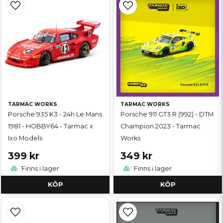
TARMAC WORKS
TARMAC WORKS
Porsche 935 K3 - 24h Le Mans
Porsche 911 GT3 R (992) - DTM
1981 - HOBBY64 - Tarmac x
Champion 2023 - Tarmac
Ixo Models
Works
399 kr
349 kr
Finns i lager
Finns i lager
KÖP
KÖP