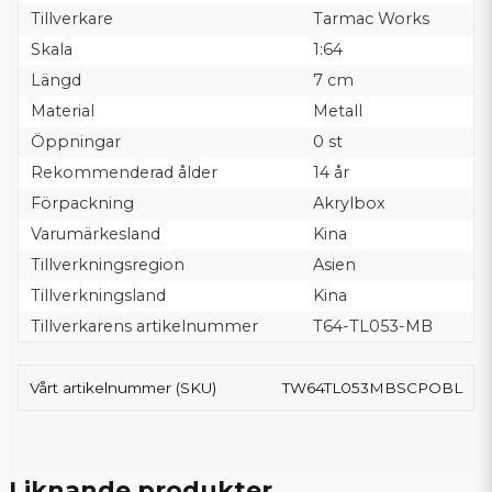
Tillverkare
Tarmac Works
Skala
1:64
Längd
7 cm
Material
Metall
Öppningar
0 st
Rekommenderad ålder
14 år
Förpackning
Akrylbox
Varumärkesland
Kina
Tillverkningsregion
Asien
Tillverkningsland
Kina
Tillverkarens artikelnummer
T64-TL053-MB
Vårt artikelnummer (SKU)
TW64TL053MBSCPOBL
Liknande produkter