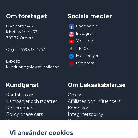
Om företaget
Sociala medier
Facebook
NA Stores AB
Idrottsvägen 33
Instagram
702 32 Örebro
Youtube
TikTok
Org.nr: 559333-4757
Messenger
E-post:
Pinterest
kundtjanst@leksaksbilar.se
Kundtjänst
Om Leksaksbilar.se
Kontakta oss
Om oss
Kampanjer och rabatter
Affiliates och influencers
Reklamation
Köpvillkor
Policy chase cars
Integritetspolicy
Returnera
Cookies
Logga in
Vi använder cookies