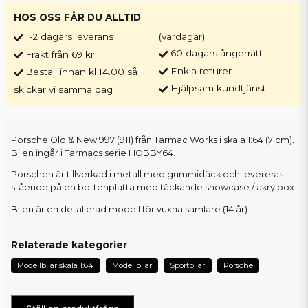
HOS OSS FÅR DU ALLTID
1-2 dagars leverans
(vardagar)
60 dagars ångerrätt
Frakt från 69 kr
Enkla returer
Beställ innan kl 14.00 så
Hjälpsam kundtjänst
skickar vi samma dag
Porsche Old & New 997 (911) från Tarmac Works i skala 1:64 (7 cm).
Bilen ingår i Tarmacs serie HOBBY64.
Porschen är tillverkad i metall med gummidäck och levereras
stående på en bottenplatta med täckande showcase / akrylbox.
Bilen är en detaljerad modell för vuxna samlare (14 år).
Relaterade kategorier
Modellbilar skala 1:64
Modellbilar
Sportbilar
Porsche