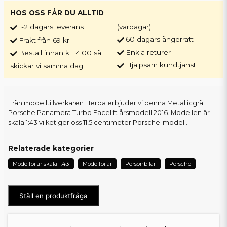
HOS OSS FÅR DU ALLTID
1-2 dagars leverans
(vardagar)
60 dagars ångerrätt
Frakt från 69 kr
Enkla returer
Beställ innan kl 14.00 så
Hjälpsam kundtjänst
skickar vi samma dag
Från modelltillverkaren Herpa erbjuder vi denna Metallicgrå
Porsche Panamera Turbo Facelift årsmodell 2016. Modellen är i
skala 1:43 vilket ger oss 11,5 centimeter Porsche-modell.
Relaterade kategorier
Modellbilar skala 1:43
Modellbilar
Personbilar
Porsche
Ställ en produktfråga