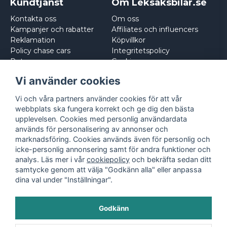
Kundtjänst
Om Leksaksbilar.se
Kontakta oss
Om oss
Kampanjer och rabatter
Affiliates och influencers
Reklamation
Köpvillkor
Policy chase cars
Integritetspolicy
Returnera
Cookies
Logga in
Vi använder cookies
Vi och våra partners använder cookies för att vår
webbplats ska fungera korrekt och ge dig den bästa
upplevelsen. Cookies med personlig användardata
används för personalisering av annonser och
marknadsföring. Cookies används även för personlig och
icke-personlig annonsering samt för andra funktioner och
analys. Läs mer i vår
cookiepolicy
och bekräfta sedan ditt
samtycke genom att välja "Godkänn alla" eller anpassa
dina val under "Inställningar".
Godkänn