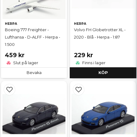
HERPA
HERPA
Boeing 777 Freighter -
Volvo FH Globetrotter XL -
Lufthansa - D-ALFF - Herpa -
2020 - Blå - Herpa - 1:87
1:500
459 kr
229 kr
Slut på lager
Finns i lager
Bevaka
KÖP