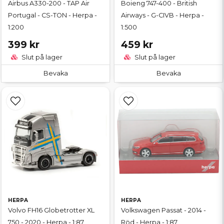
Airbus A330-200 - TAP Air
Boieng 747-400 - British
Portugal - CS-TON - Herpa -
Airways - G-CIVB - Herpa -
1:200
1:500
399 kr
459 kr
Slut på lager
Slut på lager
Bevaka
Bevaka
HERPA
HERPA
Volvo FH16 Globetrotter XL
Volkswagen Passat - 2014 -
750 - 2020 - Herpa - 1:87
Röd - Herpa - 1:87