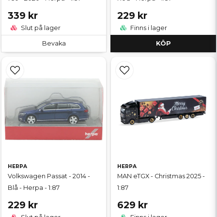
339 kr
229 kr
Slut på lager
Finns i lager
Bevaka
KÖP
HERPA
HERPA
Volkswagen Passat - 2014 -
MAN eTGX - Christmas 2025 -
Blå - Herpa - 1:87
1:87
229 kr
629 kr