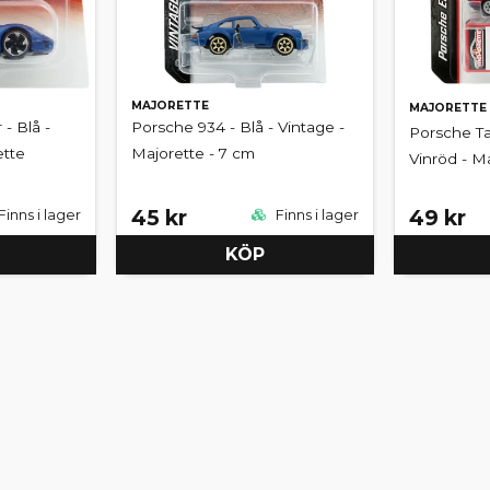
MAJORETTE
MAJORETTE
- Blå -
Porsche 934 - Blå - Vintage -
Porsche Ta
ette
Majorette - 7 cm
Vinröd - M
45 kr
49 kr
Finns i lager
Finns i lager
KÖP