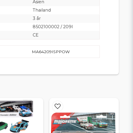
Asien
Thailand
3 år
8502100002 / 209I
CE
MA64209ISPPOW