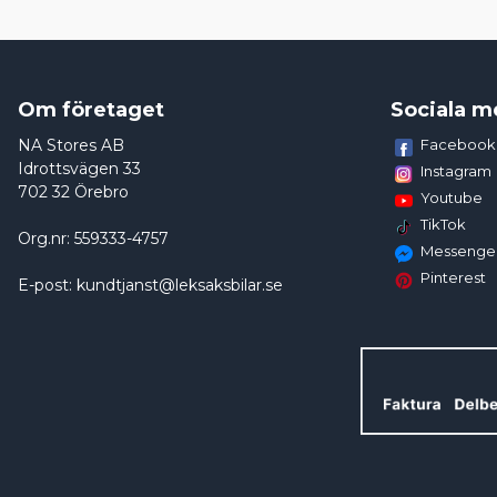
Om företaget
Sociala m
NA Stores AB
Facebook
Idrottsvägen 33
Instagram
702 32 Örebro
Youtube
TikTok
Org.nr: 559333-4757
Messenge
Pinterest
E-post: kundtjanst@leksaksbilar.se