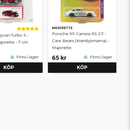
MAJORETTE
Porsche 911 Carrera RS 2.7 -
ycan Turbo S -
Care Bears (Krambjörnarna) -
ajorette - 7 cm
Majorette
65 kr
Finns i lager
Finns i lager
KÖP
KÖP