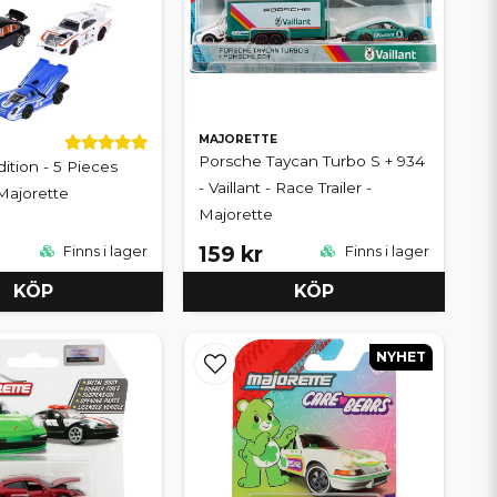
MAJORETTE
Porsche Taycan Turbo S + 934
ition - 5 Pieces
- Vaillant - Race Trailer -
 Majorette
Majorette
159 kr
Finns i lager
Finns i lager
KÖP
KÖP
NYHET