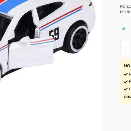
Porsc
Major
-
HO
1
F
B
ski