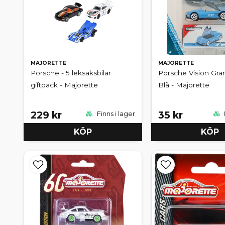
MAJORETTE
MAJORETTE
Porsche - 5 leksaksbilar
Porsche Vision Gran
giftpack - Majorette
Blå - Majorette
229 kr
35 kr
Finns i lager
KÖP
KÖP