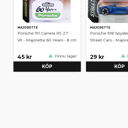
MAJORETTE
MAJORETTE
Porsche 911 Carrera RS 2.7 -
Porsche 918 Spyder 
Vit - Majorette 60 Years - 8 cm
Street Cars - Major
45 kr
29 kr
Finns i lager
KÖP
KÖP