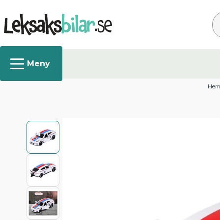
Sö
He