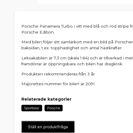
Porsche Panamera Turbo i vitt med blå och röd stripe f
Porsche Edition.
Med bilen följer ett samlarkort med en bild på Porschen
baksidan, t.ex. topphastighet och antal hästkrafter.
Leksaksbilen är 7,3 cm (skala 1:64) och är tillverkad i me
framdörrar är öppningsbara och bilen har dragkrok.
Produkten rekommenderas från 3 år.
Majorettes nummer för bilen är 209I.
Relaterade kategorier
Sportbilar
Porsche
Ställ en produktfråga