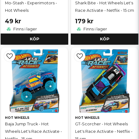
Mo-Stash - Experimotors -
Shark Bite - Hot Wheels Let's
Hot Wheels
Race Activate - Netflix - 15 cm
49 kr
179 kr
Finns i lager
Finns i lager
KÖP
KÖP
HOT WHEELS
HOT WHEELS
Baja Jump Truck - Hot
GT-Scorcher - Hot Wheels
Wheels Let's Race Activate -
Let's Race Activate - Netflix -
Netflix - 15 cm
15 cm