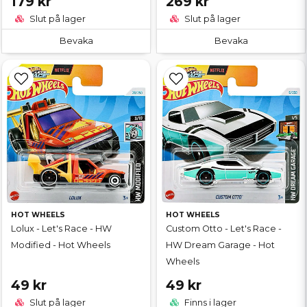
179 kr
269 kr
Slut på lager
Slut på lager
Bevaka
Bevaka
HOT WHEELS
HOT WHEELS
Lolux - Let's Race - HW
Custom Otto - Let's Race -
Modified - Hot Wheels
HW Dream Garage - Hot
Wheels
49 kr
49 kr
Slut på lager
Finns i lager