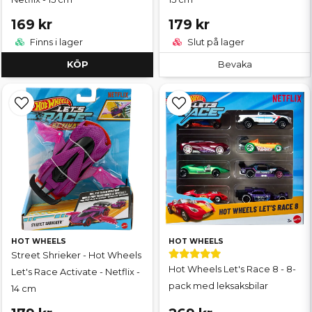
169 kr
179 kr
Finns i lager
Slut på lager
KÖP
Bevaka
HOT WHEELS
HOT WHEELS
Street Shrieker - Hot Wheels
Hot Wheels Let's Race 8 - 8-
Let's Race Activate - Netflix -
pack med leksaksbilar
14 cm