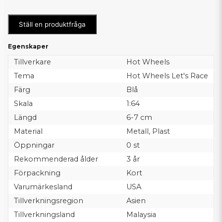
Ställ en produktfråga
Egenskaper
Tillverkare
Hot Wheels
Tema
Hot Wheels Let's Race
Färg
Blå
Skala
1:64
Längd
6-7 cm
Material
Metall, Plast
Öppningar
0 st
Rekommenderad ålder
3 år
Förpackning
Kort
Varumärkesland
USA
Tillverkningsregion
Asien
Tillverkningsland
Malaysia