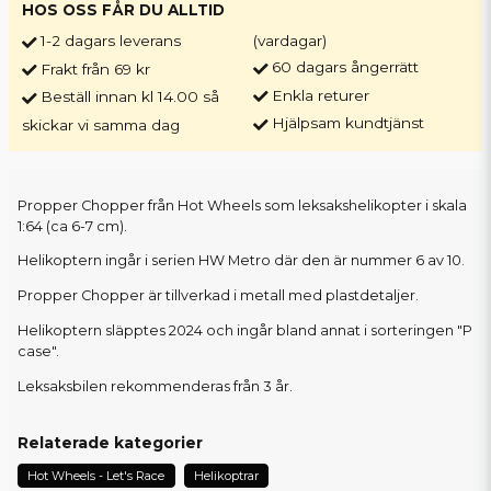
HOS OSS FÅR DU ALLTID
1-2 dagars leverans
(vardagar)
60 dagars ångerrätt
Frakt från 69 kr
Enkla returer
Beställ innan kl 14.00 så
Hjälpsam kundtjänst
skickar vi samma dag
Propper Chopper från Hot Wheels som leksakshelikopter i skala
1:64 (ca 6-7 cm).
Helikoptern ingår i serien HW Metro där den är nummer 6 av 10.
Propper Chopper är tillverkad i metall med plastdetaljer.
Helikoptern släpptes 2024 och ingår bland annat i sorteringen "P
case".
Leksaksbilen rekommenderas från 3 år.
Relaterade kategorier
Hot Wheels - Let's Race
Helikoptrar