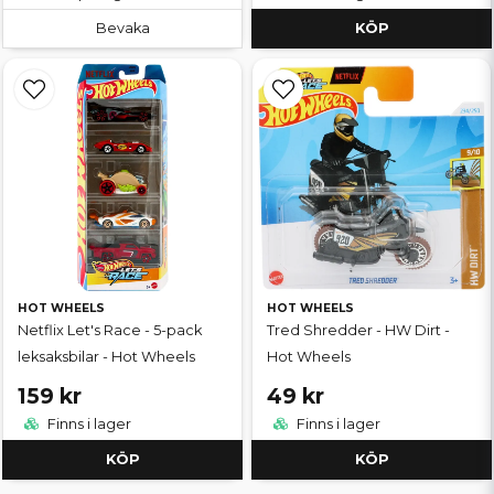
Bevaka
KÖP
HOT WHEELS
HOT WHEELS
Netflix Let's Race - 5-pack
Tred Shredder - HW Dirt -
leksaksbilar - Hot Wheels
Hot Wheels
159 kr
49 kr
Finns i lager
Finns i lager
KÖP
KÖP