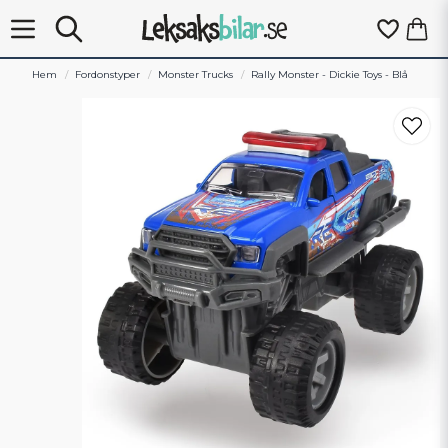
Hem
Fordonstyper
Monster Trucks
Rally Monster - Dickie Toys - Blå