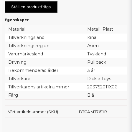
Ställ en produktfråga
Egenskaper
Material
Metall, Plast
Tillverkningsland
Kina
Tillverkningsregion
Asien
Varumärkesland
Tyskland
Drivning
Pullback
Rekommenderad ålder
3 år
Tillverkare
Dickie Toys
Tillverkarens artikelnummer
203752011X06
Färg
Blå
Vårt artikelnummer (SKU)
DTCAMT7611B