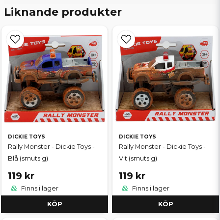
Liknande produkter
DICKIE TOYS
DICKIE TOYS
Rally Monster - Dickie Toys -
Rally Monster - Dickie Toys -
Blå (smutsig)
Vit (smutsig)
119 kr
119 kr
Finns i lager
Finns i lager
KÖP
KÖP