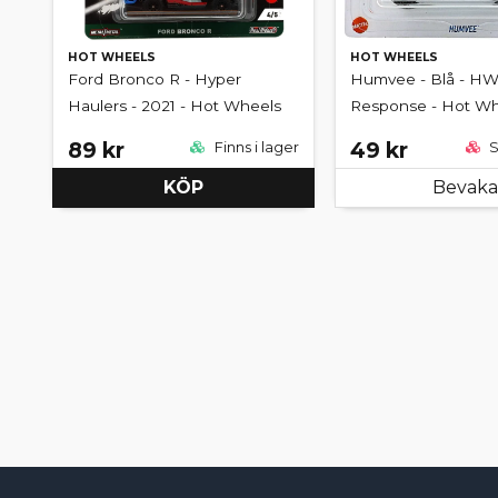
HOT WHEELS
HOT WHEELS
Ford Bronco R - Hyper
Humvee - Blå - HW 
Haulers - 2021 - Hot Wheels
Response - Hot Wh
89 kr
49 kr
Finns i lager
S
KÖP
Bevaka