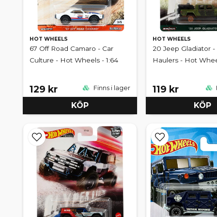
HOT WHEELS
HOT WHEELS
67 Off Road Camaro - Car
20 Jeep Gladiator -
Culture - Hot Wheels - 1:64
Haulers - Hot Whee
129 kr
119 kr
Finns i lager
KÖP
KÖP