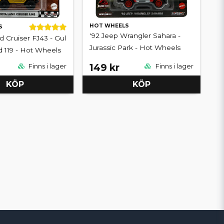
HOT WHEELS
S
'92 Jeep Wrangler Sahara -
d Cruiser FJ43 - Gul
Jurassic Park - Hot Wheels
d 119 - Hot Wheels
149 kr
Finns i lager
Finns i lager
KÖP
KÖP