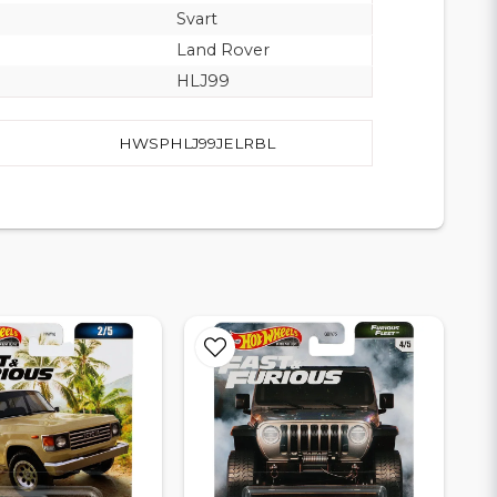
Svart
Land Rover
HLJ99
HWSPHLJ99JELRBL