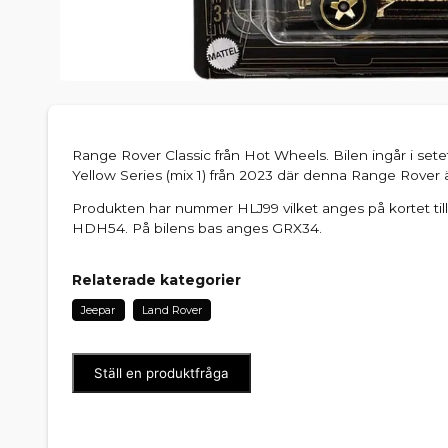
Range Rover Classic från Hot Wheels. Bilen ingår i set
Yellow Series (mix 1) från 2023 där denna Range Rover 
Produkten har nummer HLJ99 vilket anges på kortet ti
HDH54. På bilens bas anges GRX34.
Relaterade kategorier
Jeepar
Land Rover
Ställ en produktfråga