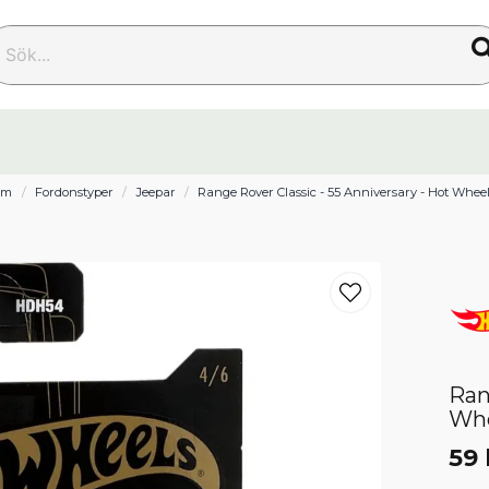
k...
em
Fordonstyper
Jeepar
Range Rover Classic - 55 Anniversary - Hot Whee
Ran
Wh
59 