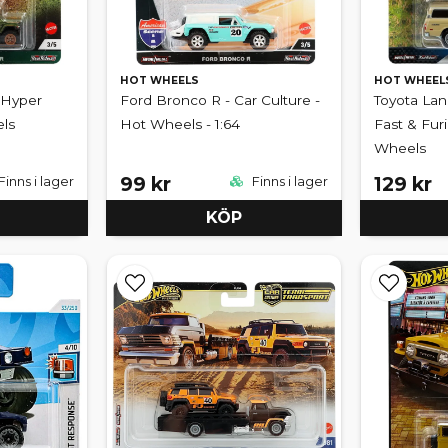
HOT WHEELS
HOT WHEEL
 Hyper
Ford Bronco R - Car Culture -
Toyota Lan
ls
Hot Wheels - 1:64
Fast & Fur
Wheels
99 kr
129 kr
Finns i lager
Finns i lager
KÖP