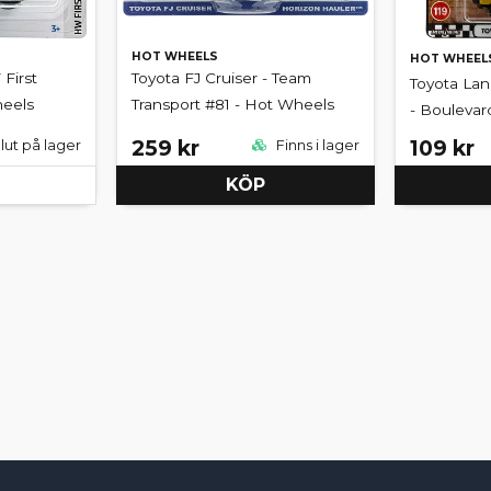
HOT WHEELS
HOT WHEEL
First
Toyota FJ Cruiser - Team
Toyota Lan
eels
Transport #81 - Hot Wheels
- Boulevar
259 kr
109 kr
lut på lager
Finns i lager
KÖP