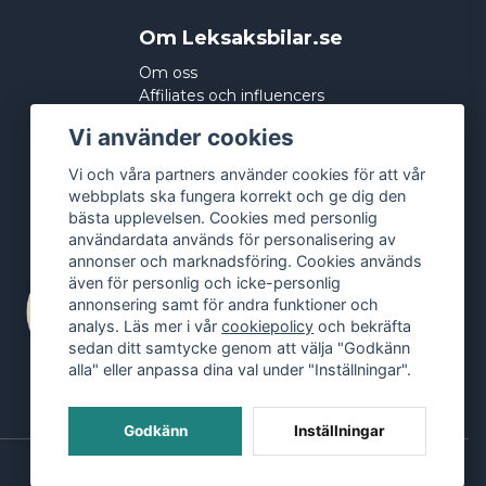
Om Leksaksbilar.se
Om oss
Affiliates och influencers
Köpvillkor
Vi använder cookies
Integritetspolicy
Cookies
Vi och våra partners använder cookies för att vår
webbplats ska fungera korrekt och ge dig den
bästa upplevelsen. Cookies med personlig
användardata används för personalisering av
annonser och marknadsföring. Cookies används
även för personlig och icke-personlig
annonsering samt för andra funktioner och
analys. Läs mer i vår
cookiepolicy
och bekräfta
sedan ditt samtycke genom att välja "Godkänn
alla" eller anpassa dina val under "Inställningar".
Godkänn
Inställningar