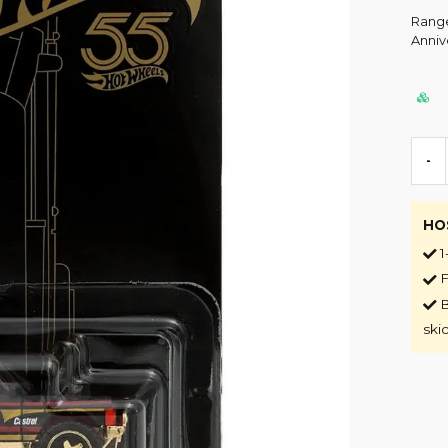
Range
Anniv
-
HO
1
F
B
ski