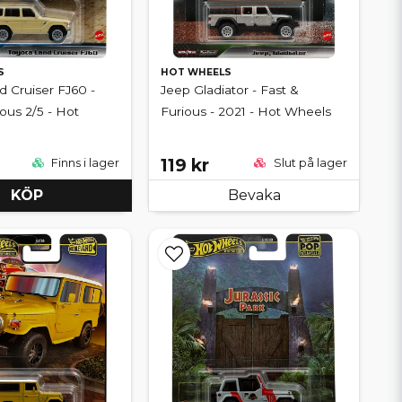
S
HOT WHEELS
d Cruiser FJ60 -
Jeep Gladiator - Fast &
ious 2/5 - Hot
Furious - 2021 - Hot Wheels
119 kr
Finns i lager
Slut på lager
KÖP
Bevaka