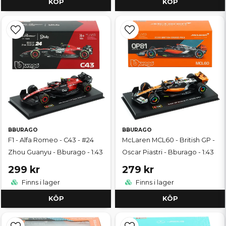
KÖP
KÖP
BBURAGO
BBURAGO
F1 - Alfa Romeo - C43 - #24
McLaren MCL60 - British GP -
Zhou Guanyu - Bburago - 1:43
Oscar Piastri - Bburago - 1:43
299 kr
279 kr
Finns i lager
Finns i lager
KÖP
KÖP