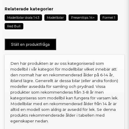
Relaterade kategorier
Modellbilar skala 1:43
Modellbilar
Presenttips 14+
Formel 1
Red Bull
Ställ en produktfråga
Den här produkten är av oss kategoriserad som
modellbil i vår kategori för modellbilar vilket innebär att
den normalt har en rekommenderad ålder på 6-14 år,
ibland lägre. Generellt är dessa bilar (eller andra fordon)
modeller avsedda för samling och prydnad. Vissa
produkter som rekommenderas från 3-8 år men
kategoriseras som modellbil kan fungera för varsam lek.
Modellbilar med en rekommenderad ålder från 14 år är
alltid en modell som aldrig är avsedd för lek. Se denna
produkts rekommenderade ålder i tabellen med
egenskaper nedan.