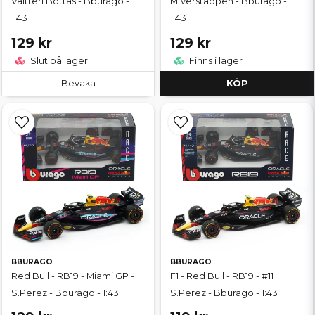
Valtteri Bottas - Bburago -
M.Verstappen - Bburago -
1:43
1:43
129 kr
129 kr
Slut på lager
Finns i lager
Bevaka
KÖP
BBURAGO
BBURAGO
Red Bull - RB19 - Miami GP -
F1 - Red Bull - RB19 - #11
S.Perez - Bburago - 1:43
S.Perez - Bburago - 1:43