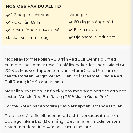
HOS OSS FÅR DU ALLTID
1-2 dagars leverans
(vardagar)
60 dagars ångerrätt
Frakt från 69 kr
Enkla returer
Beställ innan kl 14.00 så
Hjälpsam kundtjänst
skickar vi samma dag
Modell av formel 1-bilen RB19 från Red Bull. Denna bil, med
nummer 1 och denna rosa-lila-blå livery, kördes under Miami GP
2023 av Max Verstappen som vann Miami Grand Prix framför
teamkamraten Sergio Perez. Bilen ingår i teamet Oracle Red
Bull Racing från Storbritannien.
Modellen levereras i en fin akrylbox med svart bottenplatta och
texten "Oracle Red Bull Racing RB19 Miami Grand Prix".
Formel 1-bilen har en förare (Max Verstappen) sittandes i bilen.
Produkten är officiellt licensierad och tillverkas av italienska
Bburago i skala 1:43 (13 cm lång). Det här är en modellbil som
rekommenderas från 14 år och vuxna samlare.