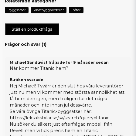
Relaterade kategorier
Byggsatser
Plastbyggmodeller
Båtar
Ställ en produktfråga
Frågor och svar (
1
)
Michael Sandqvist frågade
för 9 månader sedan
När kommer Titanic hem?
Butiken svarade
Hej Michael! Tyvärr är den slut hos våra leverantörer
just nu men vi kommer med största sannolikhet att
få hem den igen, men troligen tar det några
månader och inte innan jul dessvärre.
Se våra övriga Titanic-byggsatser här:
https://leksaksbilar.se/sv/search?query=titanic
Nu söker du säkert just efterfrågad modell från
Revell men vi fick precis hem en
Titanic