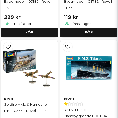
Byggmodell - 03180 - Revell -
Byggmodell - 03782 - Revell
1:72
- 1:144
229 kr
119 kr
Finns i lager
Finns i lager
KÖP
KÖP
REVELL
REVELL
Spitfire Mk.Ia & Hurricane
R.M.S. Titanic -
MK.I - 03771 - Revell - 1:144
Plastbyggmodell - 05804 -