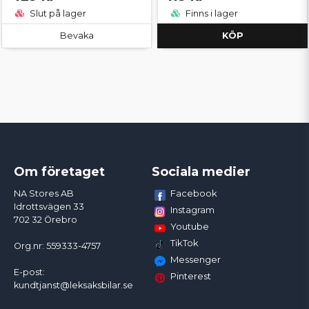
Slut på lager
Finns i lager
Bevaka
KÖP
Om företaget
Sociala medier
Facebook
NA Stores AB
Idrottsvägen 33
Instagram
702 32 Örebro
Youtube
TikTok
Org.nr: 559333-4757
Messenger
E-post:
Pinterest
kundtjanst@leksaksbilar.se