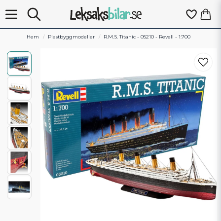
Hem
Plastbyggmodeller
R.M.S. Titanic - 05210 - Revell - 1:700