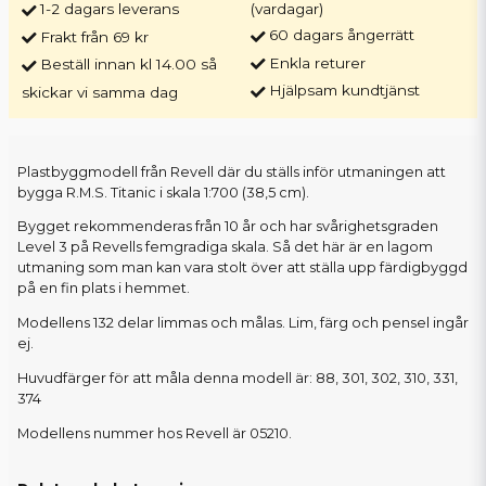
1-2 dagars leverans
(vardagar)
60 dagars ångerrätt
Frakt från 69 kr
Enkla returer
Beställ innan kl 14.00 så
Hjälpsam kundtjänst
skickar vi samma dag
Plastbyggmodell från Revell där du ställs inför utmaningen att
bygga R.M.S. Titanic i skala 1:700 (38,5 cm).
Bygget rekommenderas från 10 år och har svårighetsgraden
Level 3 på Revells femgradiga skala. Så det här är en lagom
utmaning som man kan vara stolt över att ställa upp färdigbyggd
på en fin plats i hemmet.
Modellens 132 delar limmas och målas. Lim, färg och pensel ingår
ej.
Huvudfärger för att måla denna modell är: 88, 301, 302, 310, 331,
374
Modellens nummer hos Revell är 05210.