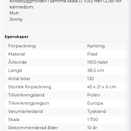
klossbyggmodell i samma skala (1:700) från COBI
för
kännedom.
Mvh
Jonny
Egenskaper
Förpackning
Kartong
Material
Plast
Årtionde
1910-talet
Längd
38,5 cm
Antal bitar
132
Storlek förpackning
45 x 21 x 6 cm
Tillverkningsland
Polen
Tillverkningsregion
Europa
Varumärkesland
Tyskland
Skala
1:700
Rekommenderad ålder
10 år