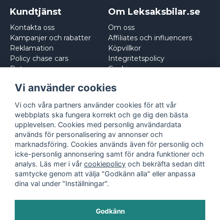
Kundtjänst
Om Leksaksbilar.se
Kontakta oss
Om oss
Kampanjer och rabatter
Affiliates och influencers
Reklamation
Köpvillkor
Policy chase cars
Integritetspolicy
Returnera
Cookies
Logga in
Vi använder cookies
Vi och våra partners använder cookies för att vår
webbplats ska fungera korrekt och ge dig den bästa
upplevelsen. Cookies med personlig användardata
används för personalisering av annonser och
marknadsföring. Cookies används även för personlig och
icke-personlig annonsering samt för andra funktioner och
analys. Läs mer i vår
cookiepolicy
och bekräfta sedan ditt
samtycke genom att välja "Godkänn alla" eller anpassa
dina val under "Inställningar".
Godkänn