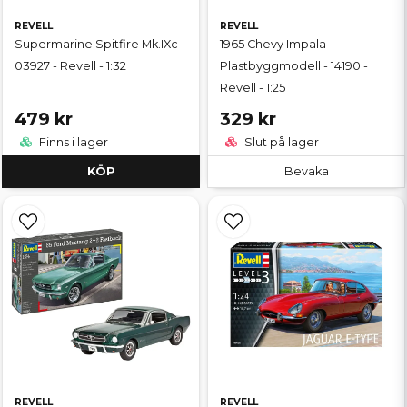
REVELL
REVELL
Supermarine Spitfire Mk.IXc -
1965 Chevy Impala -
03927 - Revell - 1:32
Plastbyggmodell - 14190 -
Revell - 1:25
479 kr
329 kr
Finns i lager
Slut på lager
KÖP
Bevaka
REVELL
REVELL