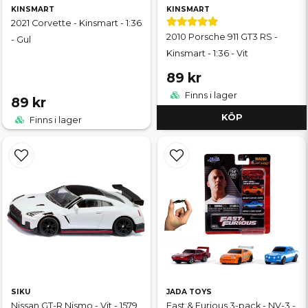
KINSMART
KINSMART
2021 Corvette - Kinsmart - 1:36
2010 Porsche 911 GT3 RS -
- Gul
Kinsmart - 1:36 - Vit
89 kr
Finns i lager
89 kr
KÖP
Finns i lager
SIKU
JADA TOYS
Nissan GT-R Nismo - Vit - 1579
Fast & Furious 3-pack - NV-3 -