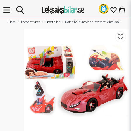
Hem
Fordonstyper
Sportbilar
Röjar-Ralf kraschar internet leksaksbil