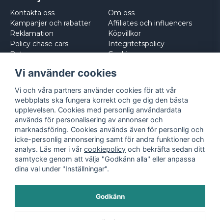
Kontakta oss
Om oss
Kampanjer och rabatter
Affiliates och influencers
Reklamation
Köpvillkor
Policy chase cars
Integritetspolicy
Returnera
Cookies
Logga in
Vi använder cookies
Vi och våra partners använder cookies för att vår
webbplats ska fungera korrekt och ge dig den bästa
upplevelsen. Cookies med personlig användardata
används för personalisering av annonser och
marknadsföring. Cookies används även för personlig och
icke-personlig annonsering samt för andra funktioner och
analys. Läs mer i vår
cookiepolicy
och bekräfta sedan ditt
samtycke genom att välja "Godkänn alla" eller anpassa
dina val under "Inställningar".
Godkänn
©
2026
- Leksaksbilar.se