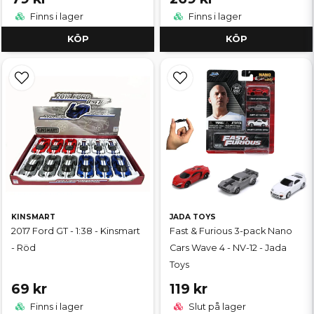
Finns i lager
Finns i lager
KÖP
KÖP
KINSMART
JADA TOYS
2017 Ford GT - 1:38 - Kinsmart
Fast & Furious 3-pack Nano
- Röd
Cars Wave 4 - NV-12 - Jada
Toys
69 kr
119 kr
Finns i lager
Slut på lager