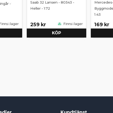
Saab 32 Lansen - 80343 -
Mercedes-
ingår -
Heller - 1:72
Byggmodell 
1:43
259 kr
169 kr
Finns i lager
Finns i lager
KÖP
edier
Kundtjänst