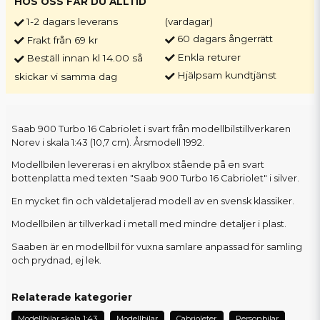
HOS OSS FÅR DU ALLTID
1-2 dagars leverans
(vardagar)
60 dagars ångerrätt
Frakt från 69 kr
Enkla returer
Beställ innan kl 14.00 så
Hjälpsam kundtjänst
skickar vi samma dag
Saab 900 Turbo 16 Cabriolet i svart från modellbilstillverkaren
Norev i skala 1:43 (10,7 cm). Årsmodell 1992.
Modellbilen levereras i en akrylbox stående på en svart
bottenplatta med texten "Saab 900 Turbo 16 Cabriolet" i silver.
En mycket fin och väldetaljerad modell av en svensk klassiker.
Modellbilen är tillverkad i metall med mindre detaljer i plast.
Saaben är en modellbil för vuxna samlare anpassad för samling
och prydnad, ej lek.
Relaterade kategorier
Modellbilar skala 1:43
Modellbilar
Cabrioleter
Personbilar