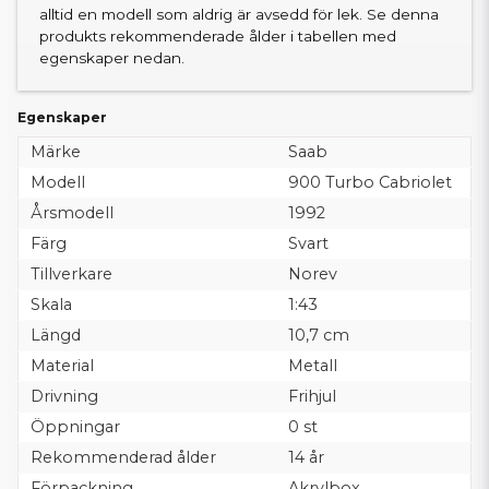
alltid en modell som aldrig är avsedd för lek. Se denna
produkts rekommenderade ålder i tabellen med
egenskaper nedan.
Egenskaper
Märke
Saab
Modell
900 Turbo Cabriolet
Årsmodell
1992
Färg
Svart
Tillverkare
Norev
Skala
1:43
Längd
10,7 cm
Material
Metall
Drivning
Frihjul
Öppningar
0 st
Rekommenderad ålder
14 år
Förpackning
Akrylbox