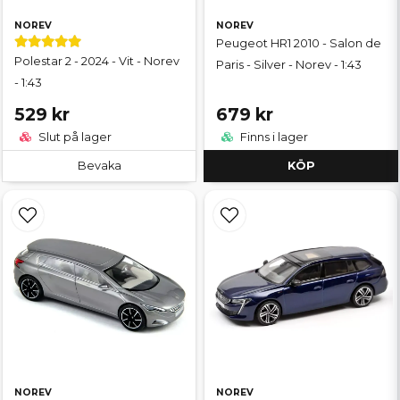
NOREV
NOREV
Peugeot HR1 2010 - Salon de
Polestar 2 - 2024 - Vit - Norev
Paris - Silver - Norev - 1:43
- 1:43
529 kr
679 kr
Slut på lager
Finns i lager
Bevaka
KÖP
NOREV
NOREV