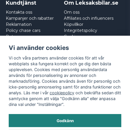
Kundtjänst
Om Leksaksbilar.se
Kontakta oss
Om oss
Kampanjer och rabatter
Affiliates och influencers
Reklamation
Köpvillkor
Policy chase cars
Integritetspolicy
Returnera
Cookies
Logga in
Vi använder cookies
Vi och våra partners använder cookies för att vår
webbplats ska fungera korrekt och ge dig den bästa
upplevelsen. Cookies med personlig användardata
används för personalisering av annonser och
marknadsföring. Cookies används även för personlig och
icke-personlig annonsering samt för andra funktioner och
analys. Läs mer i vår
cookiepolicy
och bekräfta sedan ditt
samtycke genom att välja "Godkänn alla" eller anpassa
dina val under "Inställningar".
Godkänn