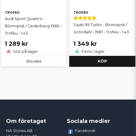
TROFEU
TROFEU
Audi Sport Quattro -
Saab 99 Turbo - Blomqvist /
Blomqvist / Cederberg 1985 -
Gröndahl - 1981 - Trofeu - 1:43
Trofeu - 1:43
1 289 kr
1 349 kr
Slut på lager
Finns i lager
Bevaka
KÖP
Om företaget
Sociala medier
Facebook
NA Stores AB