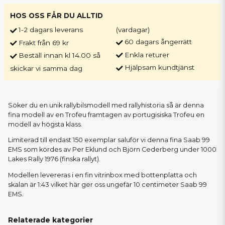
HOS OSS FÅR DU ALLTID
1-2 dagars leverans
(vardagar)
60 dagars ångerrätt
Frakt från 69 kr
Enkla returer
Beställ innan kl 14.00 så
Hjälpsam kundtjänst
skickar vi samma dag
Söker du en unik rallybilsmodell med rallyhistoria så är denna
fina modell av en Trofeu framtagen av portugisiska Trofeu en
modell av högsta klass.
Limiterad till endast 150 exemplar saluför vi denna fina Saab 99
EMS som kördes av Per Eklund och Björn Cederberg under 1000
Lakes Rally 1976 (finska rallyt).
Modellen levereras i en fin vitrinbox med bottenplatta och
skalan är 1:43 vilket här ger oss ungefär 10 centimeter Saab 99
EMS.
Relaterade kategorier