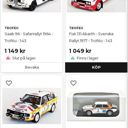
TROFEU
TROFEU
Saab 96 - Safarirallyt 1964 -
Fiat 131 Abarth - Svenska
Troféu - 1:43
Rallyt 1977 - Troféu - 1:43
1 149 kr
1 049 kr
Slut på lager
Finns i lager
Bevaka
KÖP