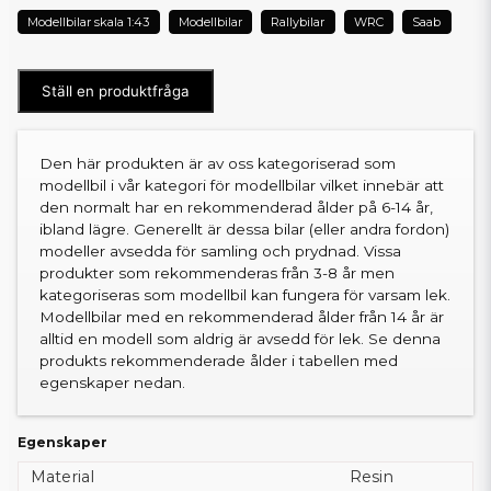
Modellbilar skala 1:43
Modellbilar
Rallybilar
WRC
Saab
Ställ en produktfråga
Den här produkten är av oss kategoriserad som
modellbil i vår kategori för modellbilar vilket innebär att
den normalt har en rekommenderad ålder på 6-14 år,
ibland lägre. Generellt är dessa bilar (eller andra fordon)
modeller avsedda för samling och prydnad. Vissa
produkter som rekommenderas från 3-8 år men
kategoriseras som modellbil kan fungera för varsam lek.
Modellbilar med en rekommenderad ålder från 14 år är
alltid en modell som aldrig är avsedd för lek. Se denna
produkts rekommenderade ålder i tabellen med
egenskaper nedan.
Egenskaper
Material
Resin