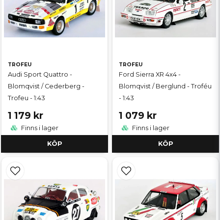
TROFEU
TROFEU
Audi Sport Quattro -
Ford Sierra XR 4x4 -
Blomqvist / Cederberg -
Blomqvist / Berglund - Troféu
Trofeu - 1:43
- 1:43
1 179 kr
1 079 kr
Finns i lager
Finns i lager
KÖP
KÖP