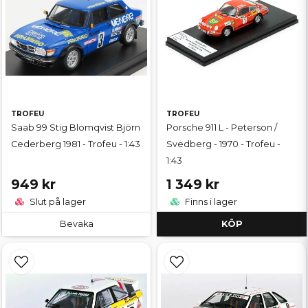
TROFEU
TROFEU
Saab 99 Stig Blomqvist Björn
Porsche 911 L - Peterson /
Cederberg 1981 - Trofeu - 1:43
Svedberg - 1970 - Trofeu -
1:43
949 kr
1 349 kr
Slut på lager
Finns i lager
Bevaka
KÖP