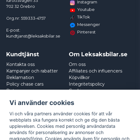
Idrottsvägen 33
Instagram
702 32 Örebro
Youtube
TikTok
Org.nr: 559333-4757
Messenger
E-post:
Pinterest
kundtjanst@leksaksbilar.se
Kundtjänst
Om Leksaksbilar.se
Kontakta oss
Om oss
Kampanjer och rabatter
Affiliates och influencers
Reklamation
Köpvillkor
Policy chase cars
Integritetspolicy
Returnera
Cookies
Logga in
Vi använder cookies
Vi och våra partners använder cookies för att vår
webbplats ska fungera korrekt och ge dig den bästa
upplevelsen. Cookies med personlig användardata
används för personalisering av annonser och
marknadsföring. Cookies används även för personlig och