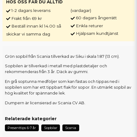
HOS OSS FÅR DU ALLTID
1-2 dagars leverans
(vardagar)
60 dagars ångerrätt
Frakt från 69 kr
Enkla returer
Beställ innan kl 14.00 så
Hjälpsam kundtjänst
skickar vi samma dag
Grön sopbil från Scania tillverkad av Siku i skala 1:87 (13 cm).
Sopbilen är tillverkad i metall med plastdetaljer och
rekommenderas från 3 år. Däck av gummi.
En grå soptunna medföljer som kan fästas och tippas ned i
sopbilen som har ett tippbart flak för sopor. En utmärkt sopbil av
hög kvalitet för spännande lek.
Dumpern är licensierad av Scania CV AB.
Relaterade kategorier
Presenttips 6-7 år
Sopbilar
Scania