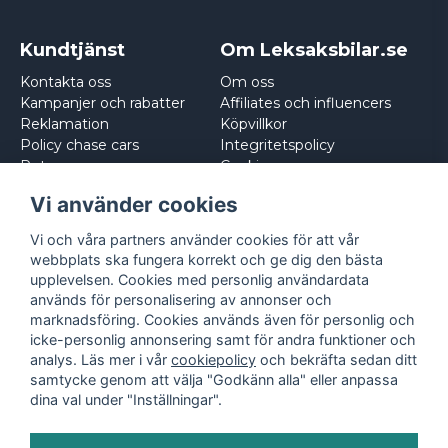
Kundtjänst
Om Leksaksbilar.se
Kontakta oss
Om oss
Kampanjer och rabatter
Affiliates och influencers
Reklamation
Köpvillkor
Policy chase cars
Integritetspolicy
Returnera
Cookies
Logga in
Vi använder cookies
Vi och våra partners använder cookies för att vår
webbplats ska fungera korrekt och ge dig den bästa
upplevelsen. Cookies med personlig användardata
används för personalisering av annonser och
marknadsföring. Cookies används även för personlig och
icke-personlig annonsering samt för andra funktioner och
analys. Läs mer i vår
cookiepolicy
och bekräfta sedan ditt
samtycke genom att välja "Godkänn alla" eller anpassa
dina val under "Inställningar".