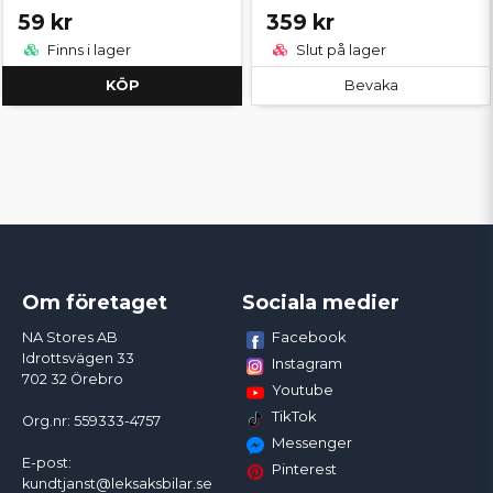
59 kr
359 kr
Finns i lager
Slut på lager
KÖP
Bevaka
Om företaget
Sociala medier
Facebook
NA Stores AB
Idrottsvägen 33
Instagram
702 32 Örebro
Youtube
TikTok
Org.nr: 559333-4757
Messenger
E-post:
Pinterest
kundtjanst@leksaksbilar.se