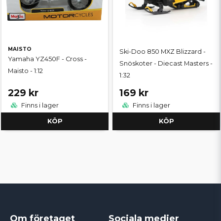
MAISTO
Ski-Doo 850 MXZ Blizzard -
Yamaha YZ450F - Cross -
Snöskoter - Diecast Masters -
Maisto - 1:12
1:32
229 kr
169 kr
Finns i lager
Finns i lager
KÖP
KÖP
Om företaget
Sociala medier