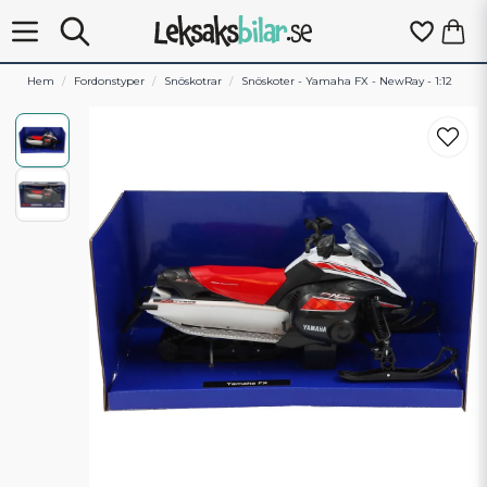
Hem
Fordonstyper
Snöskotrar
Snöskoter - Yamaha FX - NewRay - 1:12