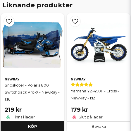
Liknande produkter
NEWRAY
NEWRAY
Snöskoter - Polaris 800
Yamaha YZ-450F - Cross -
Switchback Pro-X - NewRay -
NewRay - 1:12
1:16
219 kr
179 kr
Finns i lager
Slut på lager
KÖP
Bevaka