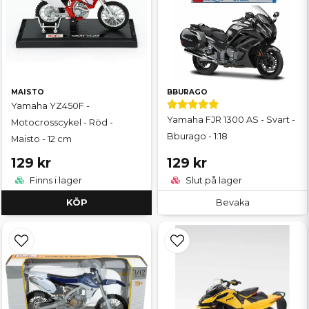
MAISTO
BBURAGO
Yamaha YZ450F -
Yamaha FJR 1300 AS - Svart -
Motocrosscykel - Röd -
Bburago - 1:18
Maisto - 12 cm
129 kr
129 kr
Finns i lager
Slut på lager
KÖP
Bevaka