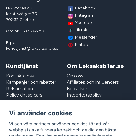
Facebook
NA Stores AB
Idrottsvägen 33
Instagram
702 32 Örebro
Youtube
TikTok
Org.nr: 559333-4757
Messenger
E-post:
Pinterest
kundtjanst@leksaksbilar.se
Kundtjänst
Om Leksaksbilar.se
Kontakta oss
Om oss
Kampanjer och rabatter
Affiliates och influencers
Reklamation
Köpvillkor
Policy chase cars
Integritetspolicy
Returnera
Cookies
Logga in
Vi använder cookies
Vi och våra partners använder cookies för att vår
webbplats ska fungera korrekt och ge dig den bästa
upplevelsen. Cookies med personlig användardata