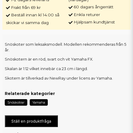
60 dagars ångerrätt
Frakt från 69 kr
Enkla returer
Beställ innan kl 14.00 så
Hjälpsam kundtjänst
skickar vi samma dag
Snöskoter som leksaksmodell. Modellen rekommenderas från 5
år.
Snöskotern är en röd, svart och vit Yamaha FX.
Skalan är 1:12 vilket innebär ca 23 cm i längd.
Skotern är tillverkad av NewRay under licens av Yamaha.
Relaterade kategorier
Snöskotrar
Yamaha
Ställ en produktfråga