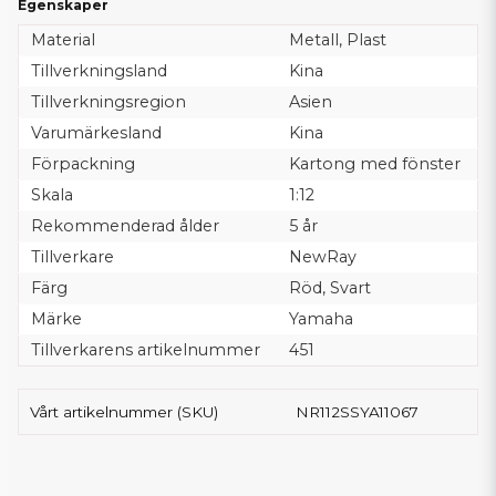
Egenskaper
Material
Metall, Plast
Tillverkningsland
Kina
Tillverkningsregion
Asien
Varumärkesland
Kina
Förpackning
Kartong med fönster
Skala
1:12
Rekommenderad ålder
5 år
Tillverkare
NewRay
Färg
Röd, Svart
Märke
Yamaha
Tillverkarens artikelnummer
451
Vårt artikelnummer (SKU)
NR112SSYA11067