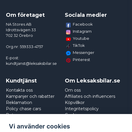
Om företaget
Sociala medier
Facebook
NA Stores AB
Idrottsvägen 33
Instagram
702 32 Örebro
Youtube
TikTok
Org.nr: 559333-4757
Messenger
E-post:
Pinterest
kundtjanst@leksaksbilar.se
Kundtjänst
Om Leksaksbilar.se
Kontakta oss
Om oss
Kampanjer och rabatter
Affiliates och influencers
Reklamation
Köpvillkor
Policy chase cars
Integritetspolicy
Returnera
Cookies
Logga in
Vi använder cookies