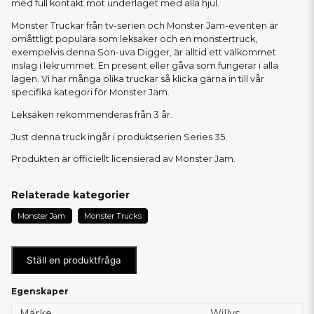
med full kontakt mot underlaget med alla hjul.
Monster Truckar från tv-serien och Monster Jam-eventen är
omåttligt populära som leksaker och en monstertruck,
exempelvis denna Son-uva Digger, är alltid ett välkommet
inslag i lekrummet. En present eller gåva som fungerar i alla
lägen. Vi har många olika truckar så klicka gärna in till vår
specifika kategori för Monster Jam.
Leksaken rekommenderas från 3 år.
Just denna truck ingår i produktserien Series 35.
Produkten är officiellt licensierad av Monster Jam.
Relaterade kategorier
Monster Jam
Monster Trucks
Ställ en produktfråga
Egenskaper
Märke
Willys