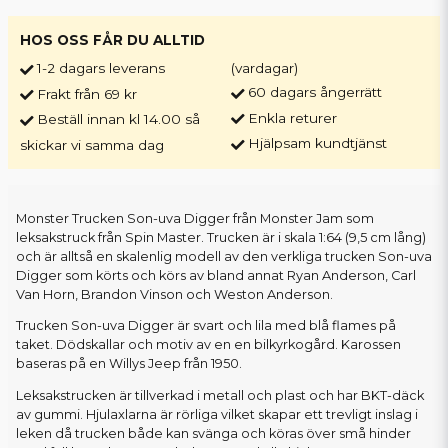
HOS OSS FÅR DU ALLTID
1-2 dagars leverans
(vardagar)
60 dagars ångerrätt
Frakt från 69 kr
Enkla returer
Beställ innan kl 14.00 så
Hjälpsam kundtjänst
skickar vi samma dag
Monster Trucken Son-uva Digger från Monster Jam som
leksakstruck från Spin Master. Trucken är i skala 1:64 (9,5 cm lång)
och är alltså en skalenlig modell av den verkliga trucken Son-uva
Digger som körts och körs av bland annat Ryan Anderson, Carl
Van Horn, Brandon Vinson och Weston Anderson.
Trucken Son-uva Digger är svart och lila med blå flames på
taket. Dödskallar och motiv av en en bilkyrkogård. Karossen
baseras på en Willys Jeep från 1950.
Leksakstrucken är tillverkad i metall och plast och har BKT-däck
av gummi. Hjulaxlarna är rörliga vilket skapar ett trevligt inslag i
leken då trucken både kan svänga och köras över små hinder