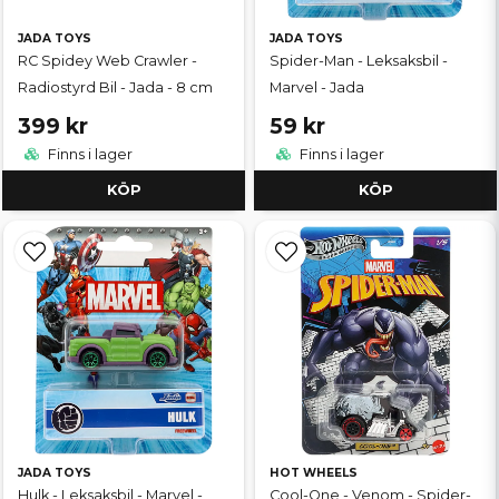
JADA TOYS
JADA TOYS
RC Spidey Web Crawler -
Spider-Man - Leksaksbil -
Radiostyrd Bil - Jada - 8 cm
Marvel - Jada
399 kr
59 kr
Finns i lager
Finns i lager
KÖP
KÖP
JADA TOYS
HOT WHEELS
Hulk - Leksaksbil - Marvel -
Cool-One - Venom - Spider-