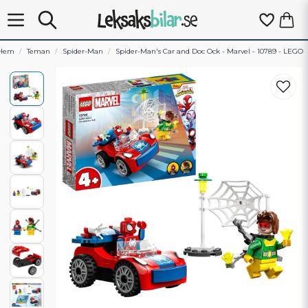
Hem
Teman
Spider-Man
Spider-Man's Car and Doc Ock - Marvel - 10789 - LEGO