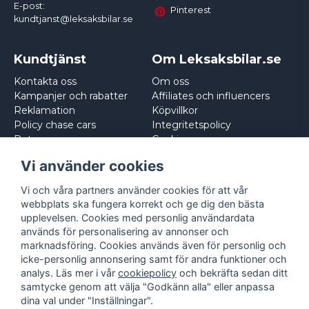
E-post:
Pinterest
kundtjanst@leksaksbilar.se
Kundtjänst
Om Leksaksbilar.se
Kontakta oss
Om oss
Kampanjer och rabatter
Affiliates och influencers
Reklamation
Köpvillkor
Policy chase cars
Integritetspolicy
Returnera
Cookies
Logga in
Vi använder cookies
Vi och våra partners använder cookies för att vår
webbplats ska fungera korrekt och ge dig den bästa
upplevelsen. Cookies med personlig användardata
används för personalisering av annonser och
marknadsföring. Cookies används även för personlig och
icke-personlig annonsering samt för andra funktioner och
analys. Läs mer i vår
cookiepolicy
och bekräfta sedan ditt
samtycke genom att välja "Godkänn alla" eller anpassa
dina val under "Inställningar".