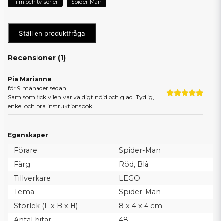
Film och tv-serier
Spider-Man
Ställ en produktfråga
Recensioner (
1
)
Pia Marianne
för 9 månader sedan
Sam som fick vilen var väldigt nöjd och glad. Tydlig,
enkel och bra instruktionsbok.
Egenskaper
Förare
Spider-Man
Färg
Röd, Blå
Tillverkare
LEGO
Tema
Spider-Man
Storlek (L x B x H)
8 x 4 x 4 cm
Antal bitar
48