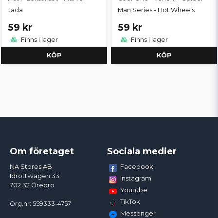
Jada
Man Series - Hot Wheels
59 kr
59 kr
Finns i lager
Finns i lager
KÖP
KÖP
Om företaget
Sociala medier
Facebook
NA Stores AB
Idrottsvägen 33
Instagram
702 32 Örebro
Youtube
TikTok
Org.nr: 559333-4757
Messenger