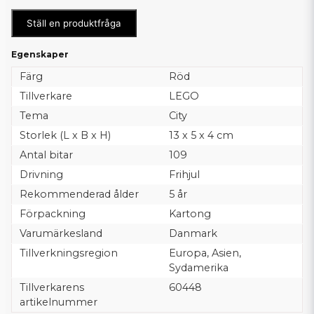
Ställ en produktfråga
Egenskaper
Färg
Röd
Tillverkare
LEGO
Tema
City
Storlek (L x B x H)
13 x 5 x 4 cm
Antal bitar
109
Drivning
Frihjul
Rekommenderad ålder
5 år
Förpackning
Kartong
Varumärkesland
Danmark
Tillverkningsregion
Europa, Asien,
Sydamerika
Tillverkarens
60448
artikelnummer