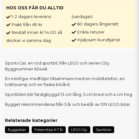
HOS OSS FÅR DU ALLTID
1-2 dagars leverans
(vardagar)
60 dagars ångerrätt
Frakt från 69 kr
Enkla returer
Beställ innan kl 14.00 så
Hjälpsam kundtjänst
skickar vi samma dag
Sports Car, en röd sportbil, från LEGO och serien City.
Byggnummer 60448.
En minifigur medföljer tillsammans med en mobiltelefon, en
tvättsvamp och en flaska bilvård.
Sportbilen blir färdigbyggd 13 cm lång, 5 cm bred och 4 cm hög.
Bygget rekommenderas från 5 år och består av 109 LEGO-bitar.
Relaterade kategorier
Byggsatser
Presenttips 6-7 år
LEGO City
Sportbilar