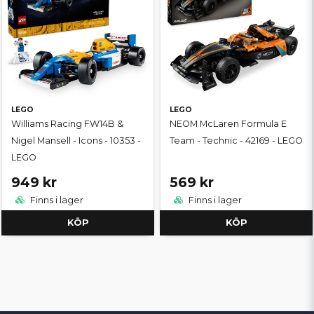
LEGO
LEGO
Williams Racing FW14B &
NEOM McLaren Formula E
Nigel Mansell - Icons - 10353 -
Team - Technic - 42169 - LEGO
LEGO
949 kr
569 kr
Finns i lager
Finns i lager
KÖP
KÖP