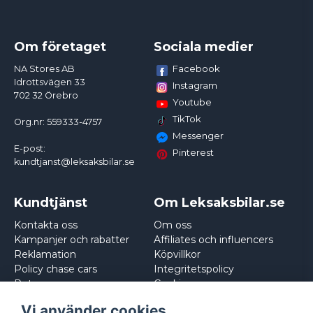
Om företaget
Sociala medier
Facebook
NA Stores AB
Idrottsvägen 33
Instagram
702 32 Örebro
Youtube
TikTok
Org.nr: 559333-4757
Messenger
E-post:
Pinterest
kundtjanst@leksaksbilar.se
Kundtjänst
Om Leksaksbilar.se
Kontakta oss
Om oss
Kampanjer och rabatter
Affiliates och influencers
Reklamation
Köpvillkor
Policy chase cars
Integritetspolicy
Returnera
Cookies
Logga in
Vi använder cookies