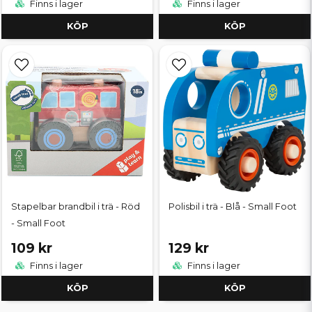
Finns i lager
Finns i lager
KÖP
KÖP
Stapelbar brandbil i trä - Röd
Polisbil i trä - Blå - Small Foot
- Small Foot
109 kr
129 kr
Finns i lager
Finns i lager
KÖP
KÖP