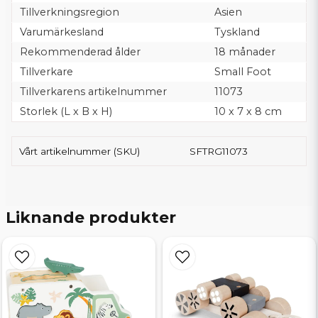
Tillverkningsregion
Asien
Varumärkesland
Tyskland
Rekommenderad ålder
18 månader
Tillverkare
Small Foot
Tillverkarens artikelnummer
11073
Storlek (L x B x H)
10 x 7 x 8 cm
Vårt artikelnummer (SKU)
SFTRG11073
Liknande produkter