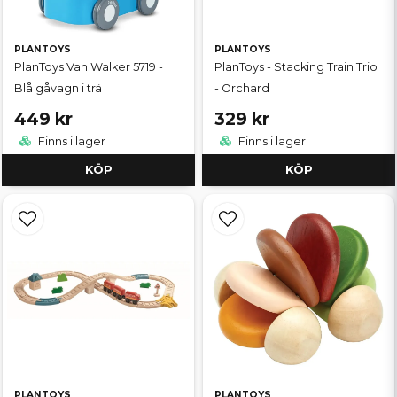
PLANTOYS
PLANTOYS
PlanToys Van Walker 5719 -
PlanToys - Stacking Train Trio
Blå gåvagn i trä
- Orchard
449 kr
329 kr
Finns i lager
Finns i lager
KÖP
KÖP
PLANTOYS
PLANTOYS