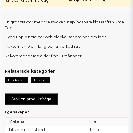
skickar vi samma dag
En grön traktor med tre stycken staplingsbara klossar från Small
Foot.
Bygg upp din traktor och plocka isär om och om igen.
Traktorn är 10 cm lång och tillverkad i trä.
Rekommenderad ålder från 18 månader.
Relaterade kategorier
Träleksaker
Traktorer
Ställ en produktfråga
Egenskaper
Material
Trä
Tillverkningsland
Kina