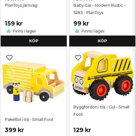
PlanToys järnväg
Baby Car - Modern Rustic -
5283 - PlanToys
159 kr
99 kr
Finns i lager
Finns i lager
KÖP
KÖP
Byggfordon i trä - Gul - Small
Foot
Paketbil i trä - Small Foot
399 kr
129 kr