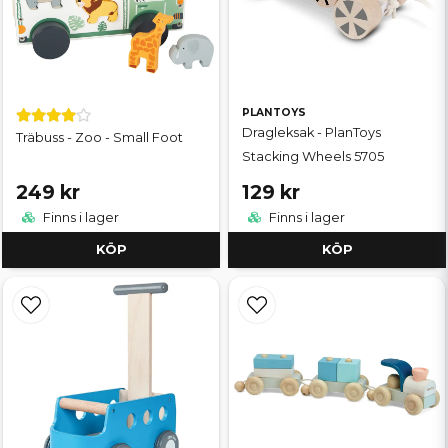
PLANTOYS
Dragleksak - PlanToys
Träbuss - Zoo - Small Foot
Stacking Wheels 5705
249 kr
129 kr
Finns i lager
Finns i lager
KÖP
KÖP