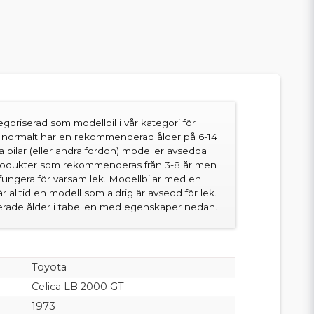
goriserad som modellbil i vår kategori för
en normalt har en rekommenderad ålder på 6-14
sa bilar (eller andra fordon) modeller avsedda
produkter som rekommenderas från 3-8 år men
fungera för varsam lek. Modellbilar med en
 alltid en modell som aldrig är avsedd för lek.
ade ålder i tabellen med egenskaper nedan.
Toyota
Celica LB 2000 GT
1973