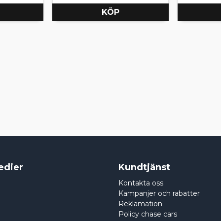
KÖP
edier
Kundtjänst
Kontakta oss
Kampanjer och rabatter
Reklamation
Policy chase cars