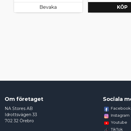
Bevaka
KÖP
Om företaget
Sociala m
NA Stores AB
Facebook
Idrottsvägen 33
Instagram
702 32 Örebro
Youtube
TikTok