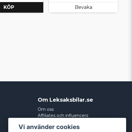
KÖP
Bevaka
Om Leksaksbilar.se
Om oss
Affiliates och influencers
Köpvillkor
Vi använder cookies
Integritetspolicy