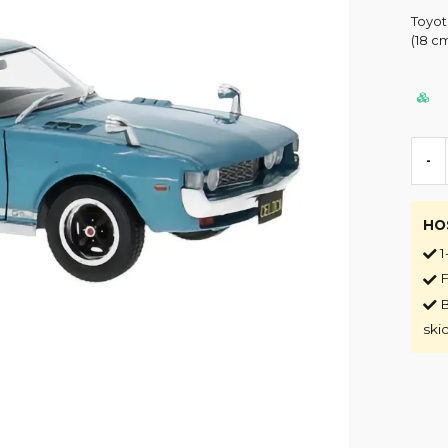
Toyot
(18 cm
-
HO
1
F
B
ski