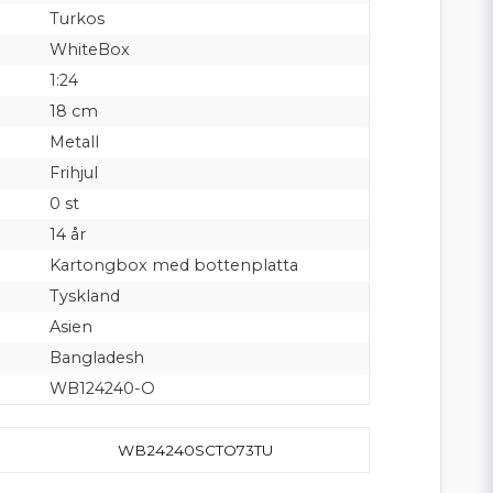
Turkos
WhiteBox
1:24
18 cm
Metall
Frihjul
0 st
14 år
Kartongbox med bottenplatta
Tyskland
Asien
Bangladesh
WB124240-O
WB24240SCTO73TU