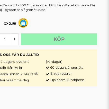
a Celica LB 2000 GT, årsmodell 1973, från Whitebox i skala 1:24
). Toyotan är blågrön / turkos.
KÖP
+
S OSS FÅR DU ALLTID
-2 dagars leverans
(vardagar)
60 dagars ångerrätt
rakt från 69 kr
Enkla returer
eställ innan kl 14.00 så
Hjälpsam kundtjänst
ckar vi samma dag