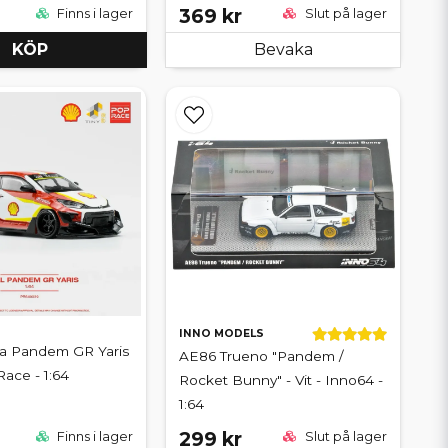
369 kr
Finns i lager
Slut på lager
KÖP
Bevaka
INNO MODELS
ta Pandem GR Yaris
AE86 Trueno "Pandem /
Race - 1:64
Rocket Bunny" - Vit - Inno64 -
1:64
299 kr
Finns i lager
Slut på lager