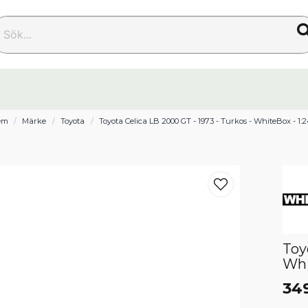
k...
em
Märke
Toyota
Toyota Celica LB 2000 GT - 1973 - Turkos - WhiteBox - 1:
Toy
Whi
34