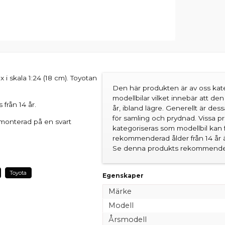
i skala 1:24 (18 cm). Toyotan
Den här produkten är av oss kate
modellbilar vilket innebär att d
från 14 år.
år, ibland lägre. Generellt är des
för samling och prydnad. Vissa 
s monterad på en svart
kategoriseras som modellbil kan 
rekommenderad ålder från 14 år är
Se denna produkts rekommender
Toyota
Egenskaper
Märke
Modell
Årsmodell