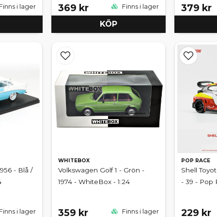
369 kr
379 kr
Finns i lager
Finns i lager
KÖP
WHITEBOX
POP RACE
956 - Blå /
Volkswagen Golf 1 - Grön -
Shell Toyo
4
1974 - WhiteBox - 1:24
- 39 - Pop 
359 kr
229 kr
Finns i lager
Finns i lager