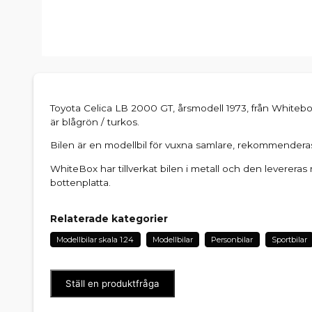
Toyota Celica LB 2000 GT, årsmodell 1973, från Whitebox 
är blågrön / turkos.
Bilen är en modellbil för vuxna samlare, rekommenderas 
WhiteBox har tillverkat bilen i metall och den leverera
bottenplatta.
Relaterade kategorier
Modellbilar skala 1:24
Modellbilar
Personbilar
Sportbilar
Ställ en produktfråga