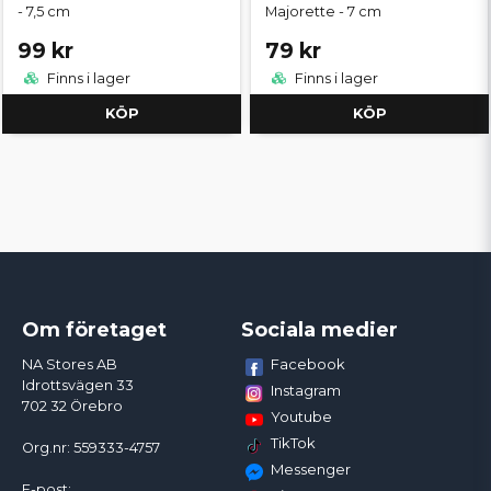
- 7,5 cm
Majorette - 7 cm
99 kr
79 kr
Finns i lager
Finns i lager
KÖP
KÖP
Om företaget
Sociala medier
Facebook
NA Stores AB
Idrottsvägen 33
Instagram
702 32 Örebro
Youtube
TikTok
Org.nr: 559333-4757
Messenger
E-post: