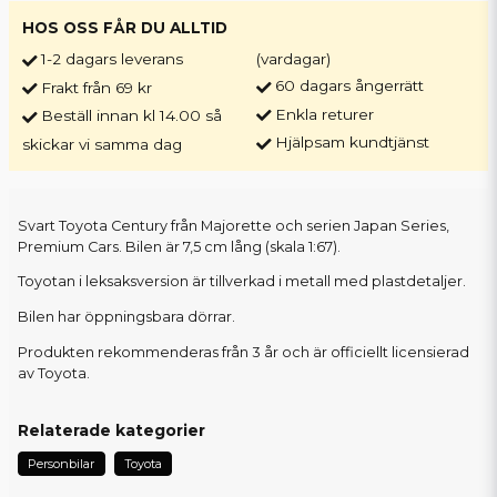
HOS OSS FÅR DU ALLTID
1-2 dagars leverans
(vardagar)
60 dagars ångerrätt
Frakt från 69 kr
Enkla returer
Beställ innan kl 14.00 så
Hjälpsam kundtjänst
skickar vi samma dag
Svart Toyota Century från Majorette och serien Japan Series,
Premium Cars. Bilen är 7,5 cm lång (skala 1:67).
Toyotan i leksaksversion är tillverkad i metall med plastdetaljer.
Bilen har öppningsbara dörrar.
Produkten rekommenderas från 3 år och är officiellt licensierad
av Toyota.
Relaterade kategorier
Personbilar
Toyota