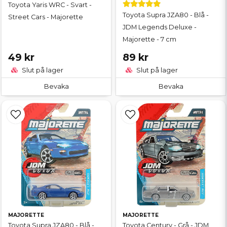
Toyota Yaris WRC - Svart -
Toyota Supra JZA80 - Blå -
Street Cars - Majorette
JDM Legends Deluxe -
Majorette - 7 cm
49 kr
89 kr
Slut på lager
Slut på lager
Bevaka
Bevaka
MAJORETTE
MAJORETTE
Toyota Supra JZA80 - Blå -
Toyota Century - Grå - JDM