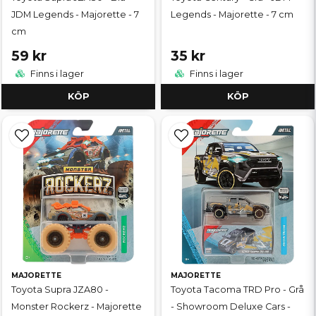
JDM Legends - Majorette - 7
Legends - Majorette - 7 cm
cm
59 kr
35 kr
Finns i lager
Finns i lager
KÖP
KÖP
MAJORETTE
MAJORETTE
Toyota Supra JZA80 -
Toyota Tacoma TRD Pro - Grå
Monster Rockerz - Majorette
- Showroom Deluxe Cars -