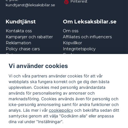
Pinterest
kundtjanst@leksaksbilar.se
Kundtjänst
Om Leksaksbilar.se
Kontakta oss
Om oss
Kampanjer och rabatter
Affiliates och influencers
Reklamation
Köpvillkor
Policy chase cars
Integritetspolicy
Returnera
Cookies
Logga in
Vi använder cookies
Vi och våra partners använder cookies för att vår
webbplats ska fungera korrekt och ge dig den bästa
upplevelsen. Cookies med personlig användardata
används för personalisering av annonser och
marknadsföring. Cookies används även för personlig och
icke-personlig annonsering samt för andra funktioner och
analys. Läs mer i vår
cookiepolicy
och bekräfta sedan ditt
samtycke genom att välja "Godkänn alla" eller anpassa
dina val under "Inställningar".