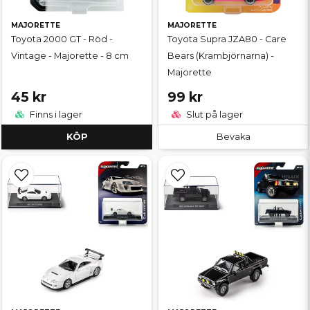
MAJORETTE
MAJORETTE
Toyota 2000 GT - Röd -
Toyota Supra JZA80 - Care
Vintage - Majorette - 8 cm
Bears (Krambjörnarna) -
Majorette
45 kr
99 kr
Finns i lager
Slut på lager
KÖP
Bevaka