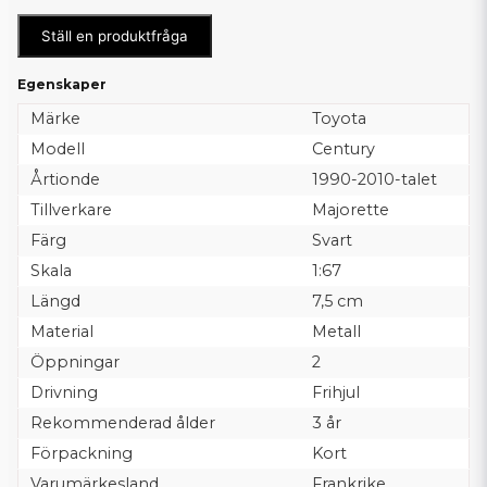
Ställ en produktfråga
Egenskaper
Märke
Toyota
Modell
Century
Årtionde
1990-2010-talet
Tillverkare
Majorette
Färg
Svart
Skala
1:67
Längd
7,5 cm
Material
Metall
Öppningar
2
Drivning
Frihjul
Rekommenderad ålder
3 år
Förpackning
Kort
Varumärkesland
Frankrike