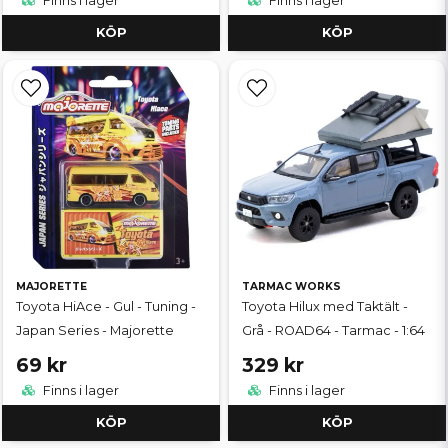
Finns i lager
Finns i lager
KÖP
KÖP
MAJORETTE
TARMAC WORKS
Toyota HiAce - Gul - Tuning -
Toyota Hilux med Taktält -
Japan Series - Majorette
Grå - ROAD64 - Tarmac - 1:64
69 kr
329 kr
Finns i lager
Finns i lager
KÖP
KÖP