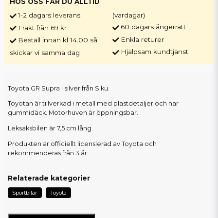
HOS OSS FÅR DU ALLTID
1-2 dagars leverans
(vardagar)
60 dagars ångerrätt
Frakt från 69 kr
Enkla returer
Beställ innan kl 14.00 så
Hjälpsam kundtjänst
skickar vi samma dag
Toyota GR Supra i silver från Siku.
Toyotan är tillverkad i metall med plastdetaljer och har
gummidäck. Motorhuven är öppningsbar.
Leksaksbilen är 7,5 cm lång.
Produkten är officiellt licensierad av Toyota och
rekommenderas från 3 år.
Relaterade kategorier
Sportbilar
Toyota