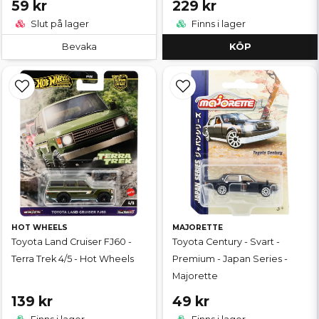
59 kr
229 kr
Slut på lager
Finns i lager
Bevaka
KÖP
HOT WHEELS
MAJORETTE
Toyota Land Cruiser FJ60 -
Toyota Century - Svart -
Terra Trek 4/5 - Hot Wheels
Premium - Japan Series -
Majorette
139 kr
49 kr