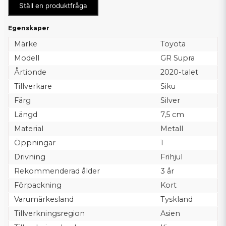
Ställ en produktfråga
Egenskaper
Märke
Toyota
Modell
GR Supra
Årtionde
2020-talet
Tillverkare
Siku
Färg
Silver
Längd
7,5 cm
Material
Metall
Öppningar
1
Drivning
Frihjul
Rekommenderad ålder
3 år
Förpackning
Kort
Varumärkesland
Tyskland
Tillverkningsregion
Asien