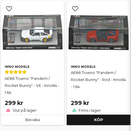
INNO MODELS
INNO MODELS
AE86 Trueno "Pandem /
AE86 Trueno "Pandem /
Rocket Bunny" - Röd - Inno64
Rocket Bunny" - Vit - Inno64 -
- 1:64
1:64
299 kr
299 kr
Slut på lager
Finns i lager
Bevaka
KÖP