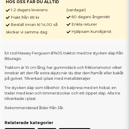
HOS OSS FÅR DU ALLTID
1-2 dagars leverans
(vardagar)
60 dagars ångerrätt
Frakt från 69 kr
Enkla returer
Beställ innan kl 14.00 så
Hjälpsam kundtjänst
skickar vi samma dag
En röd Massey Ferguson 8740S traktor med tre stycken släp från
Bburago.
Traktorn är 10 cm lång, har gummidäck och friktionsmotor vilket
innebär att den får extra skjuts när du drar den framåt eller bakåt
på golvet. Tillverkad i plast med metalldetaljer.
Tre stycken släp som tillbehör. En balpress med en höbal, en
trailer med kran och timmerstockar och ett öppet släp. Alla tre
tillverkade i plast.
Rekommenderad ålder från 3år.
Relaterade kategorier