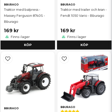
BBURAGO
BBURAGO
Traktor med balpress -
Traktor med trailer och kran -
Massey Ferguson 8740S -
Fendt 1050 Vario - Bburago
Bburago
169 kr
169 kr
Finns i lager
Finns i lager
KÖP
KÖP
BBURAGO
BBURAGO