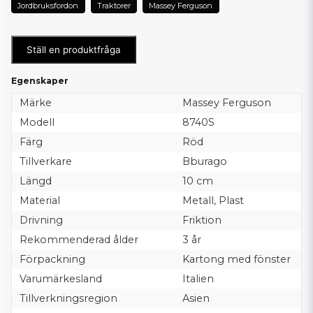
Jordbruksfordon
Traktorer
Massey Ferguson
Ställ en produktfråga
Egenskaper
Märke
Massey Ferguson
Modell
8740S
Färg
Röd
Tillverkare
Bburago
Längd
10 cm
Material
Metall, Plast
Drivning
Friktion
Rekommenderad ålder
3 år
Förpackning
Kartong med fönster
Varumärkesland
Italien
Tillverkningsregion
Asien