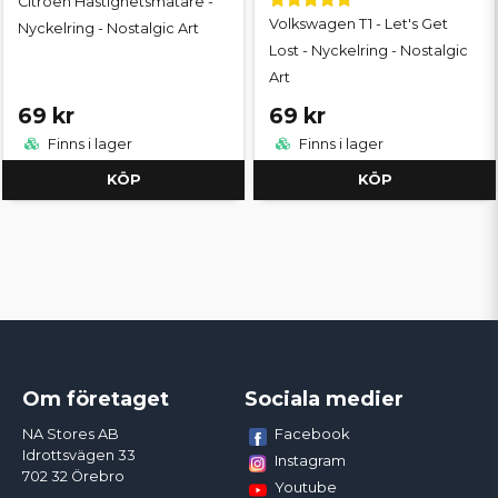
Citroën Hastighetsmätare -
Volkswagen T1 - Let's Get
Nyckelring - Nostalgic Art
Lost - Nyckelring - Nostalgic
Art
69 kr
69 kr
Finns i lager
Finns i lager
KÖP
KÖP
Om företaget
Sociala medier
Facebook
NA Stores AB
Idrottsvägen 33
Instagram
702 32 Örebro
Youtube