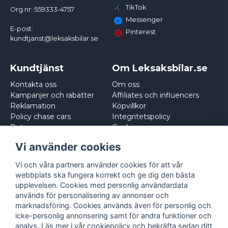
TikTok
Org.nr: 559333-4757
Messenger
E-post:
Pinterest
kundtjanst@leksaksbilar.se
Kundtjänst
Om Leksaksbilar.se
Kontakta oss
Om oss
Kampanjer och rabatter
Affiliates och influencers
Reklamation
Köpvillkor
Policy chase cars
Integritetspolicy
Returnera
Cookies
Logga in
Vi använder cookies
Vi och våra partners använder cookies för att vår
webbplats ska fungera korrekt och ge dig den bästa
upplevelsen. Cookies med personlig användardata
används för personalisering av annonser och
marknadsföring. Cookies används även för personlig och
icke-personlig annonsering samt för andra funktioner och
analys. Läs mer i vår
cookiepolicy
och bekräfta sedan ditt