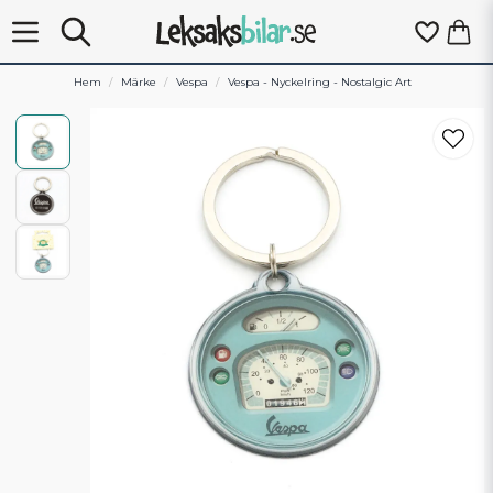
Hem
Märke
Vespa
Vespa - Nyckelring - Nostalgic Art