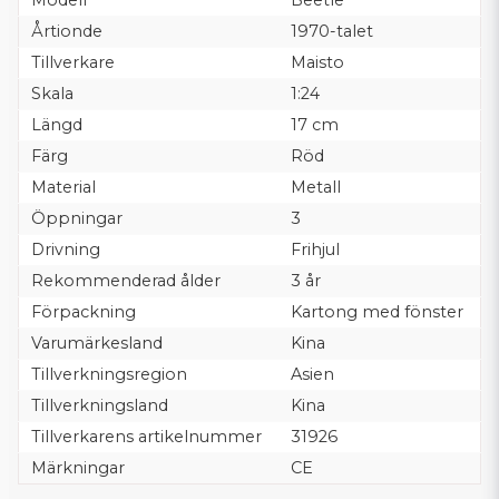
Modell
Beetle
Årtionde
1970-talet
Tillverkare
Maisto
Skala
1:24
Längd
17 cm
Färg
Röd
Material
Metall
Öppningar
3
Drivning
Frihjul
Rekommenderad ålder
3 år
Förpackning
Kartong med fönster
Varumärkesland
Kina
Tillverkningsregion
Asien
Tillverkningsland
Kina
Tillverkarens artikelnummer
31926
Märkningar
CE