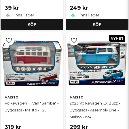
39 kr
249 kr
Finns i lager
Finns i lager
KÖP
KÖP
NYHET
MAISTO
MAISTO
Volkswagen T1 Van "Samba" -
2023 Volkswagen ID. Buzz -
Byggsats - Maisto - 1:25
Byggsats - Assembly Line -
Maisto - 1:24
319 kr
299 kr