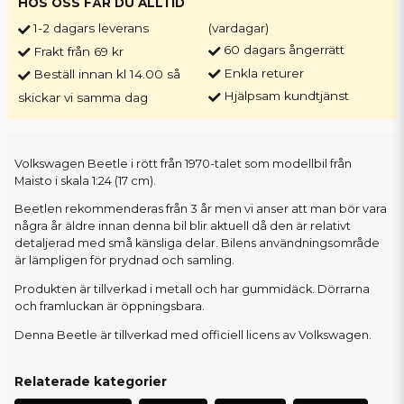
HOS OSS FÅR DU ALLTID
1-2 dagars leverans
(vardagar)
60 dagars ångerrätt
Frakt från 69 kr
Enkla returer
Beställ innan kl 14.00 så
Hjälpsam kundtjänst
skickar vi samma dag
Volkswagen Beetle i rött från 1970-talet som modellbil från
Maisto i skala 1:24 (17 cm).
Beetlen rekommenderas från 3 år men vi anser att man bör vara
några år äldre innan denna bil blir aktuell då den är relativt
detaljerad med små känsliga delar. Bilens användningsområde
är lämpligen för prydnad och samling.
Produkten är tillverkad i metall och har gummidäck. Dörrarna
och framluckan är öppningsbara.
Denna Beetle är tillverkad med officiell licens av Volkswagen.
Relaterade kategorier