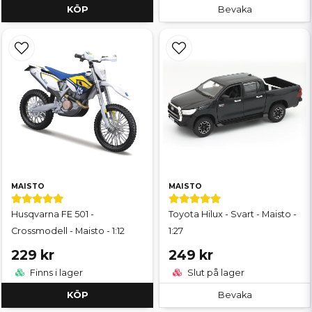
KÖP
Bevaka
MAISTO
MAISTO
Husqvarna FE 501 -
Toyota Hilux - Svart - Maisto -
Crossmodell - Maisto - 1:12
1:27
229 kr
249 kr
Finns i lager
Slut på lager
KÖP
Bevaka