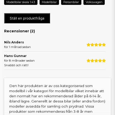
Modellbilar skala 1:43
Modellbilar
Personbilar
Volkswagen
Ställ en produktfråga
Recensioner (
2
)
Nils Anders
för 1 månad sedan
Hans Gunnar
för 8 månader sedan
Snabbt och rätt!
Den här produkten är av oss kategoriserad som
modellbil i vår kategori för modellbilar vilket innebär att
den normalt har en rekommenderad ålder på 6-14 år,
ibland lägre. Generellt är dessa bilar (eller andra fordon)
modeller avsedda för samling och prydnad. Vissa
produkter som rekommenderas från 3-8 år men