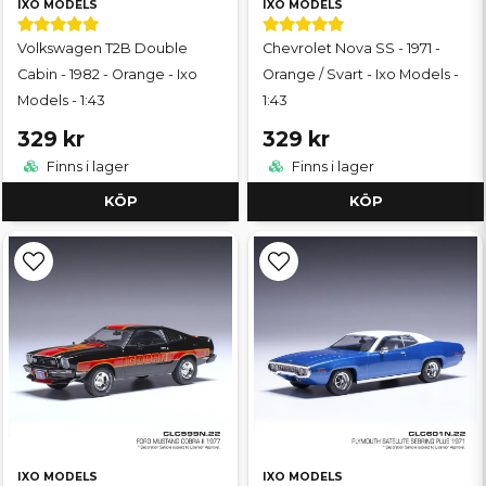
IXO MODELS
IXO MODELS
Volkswagen T2B Double
Chevrolet Nova SS - 1971 -
Cabin - 1982 - Orange - Ixo
Orange / Svart - Ixo Models -
Models - 1:43
1:43
329 kr
329 kr
Finns i lager
Finns i lager
KÖP
KÖP
IXO MODELS
IXO MODELS