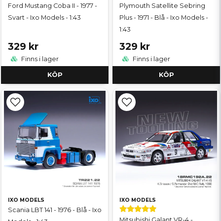
Ford Mustang Coba II - 1977 -
Plymouth Satellite Sebring
Svart - Ixo Models - 1:43
Plus - 1971 - Blå - Ixo Models -
1:43
329 kr
329 kr
Finns i lager
Finns i lager
KÖP
KÖP
IXO MODELS
IXO MODELS
Scania LBT 141 - 1976 - Blå - Ixo
Mitsubishi Galant VR-4 -