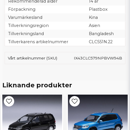
Rekommenderad ålder
14 år
Förpackning
Plastbox
Varumärkesland
Kina
Tillverkningsregion
Asien
Tillverkningsland
Bangladesh
Tillverkarens artikelnummer
CLC551N.22
Vårt artikelnummer (SKU)
IX43CLC579NPBVW94B
Liknande produkter