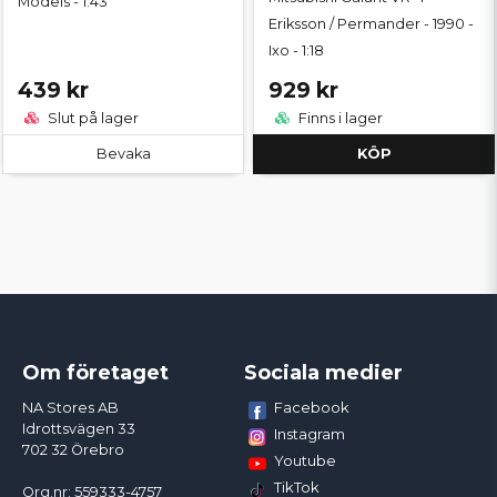
Models - 1:43
Eriksson / Permander - 1990 -
Ixo - 1:18
439 kr
929 kr
Slut på lager
Finns i lager
Bevaka
KÖP
Om företaget
Sociala medier
Facebook
NA Stores AB
Idrottsvägen 33
Instagram
702 32 Örebro
Youtube
TikTok
Org.nr: 559333-4757