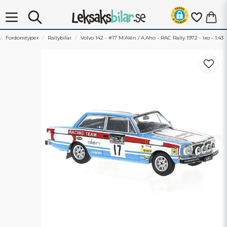
Fordonstyper
Rallybilar
Volvo 142 - #17 M.Alén / A.Aho - RAC Rally 1972 - Ixo - 1:43