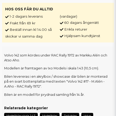
HOS OSS FÅR DU ALLTID
1-2 dagars leverans
(vardagar)
60 dagars ångerrätt
Frakt från 69 kr
Enkla returer
Beställ innan kl 14.00 så
Hjälpsam kundtjänst
skickar vi samma dag
Volvo 142 som kördes under RAC Rally 1972 av Markku Alén och
Atso Aho.
Modellen är framtagen av Ixo Models i skala 1:43 (10,5 cm).
Bilen levereras i en akrylbox / showcase där bilen är monterad
på en svart bottenplatta med texten "Volvo 142 #17 - M.Alén -
A.Aho - RAC Rally 1972".
Bilen är en modell för prydnad samling från 14 år.
Relaterade kategorier
Modellbilar skala 1:43
Modellbilar
Rallybilar
Volvo