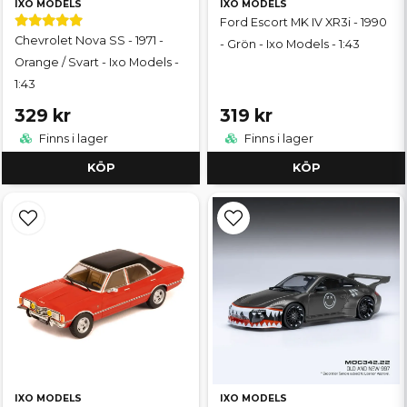
IXO MODELS
IXO MODELS
Ford Escort MK IV XR3i - 1990
Chevrolet Nova SS - 1971 -
- Grön - Ixo Models - 1:43
Orange / Svart - Ixo Models -
1:43
329 kr
319 kr
Finns i lager
Finns i lager
KÖP
KÖP
IXO MODELS
IXO MODELS