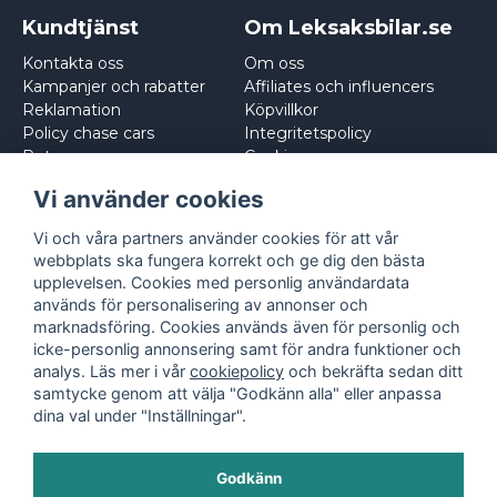
Kundtjänst
Om Leksaksbilar.se
Kontakta oss
Om oss
Kampanjer och rabatter
Affiliates och influencers
Reklamation
Köpvillkor
Policy chase cars
Integritetspolicy
Returnera
Cookies
Logga in
Vi använder cookies
Vi och våra partners använder cookies för att vår
webbplats ska fungera korrekt och ge dig den bästa
upplevelsen. Cookies med personlig användardata
används för personalisering av annonser och
marknadsföring. Cookies används även för personlig och
icke-personlig annonsering samt för andra funktioner och
analys. Läs mer i vår
cookiepolicy
och bekräfta sedan ditt
samtycke genom att välja "Godkänn alla" eller anpassa
dina val under "Inställningar".
Godkänn