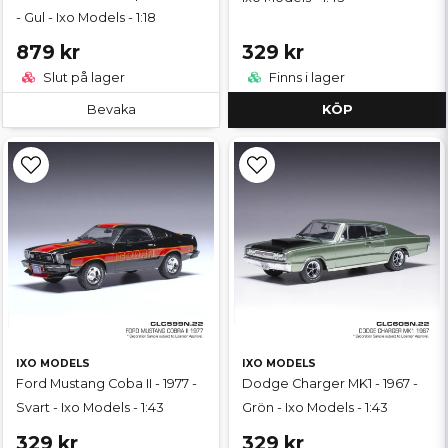
- Gul - Ixo Models - 1:18
879 kr
329 kr
Slut på lager
Finns i lager
Bevaka
KÖP
IXO MODELS
IXO MODELS
Ford Mustang Coba II - 1977 -
Dodge Charger MK1 - 1967 -
Svart - Ixo Models - 1:43
Grön - Ixo Models - 1:43
329 kr
329 kr