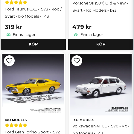
Porsche 911 (997) Old & New -
Ford Taunus GXL - 1973 - Röd /
Svart - Ixo Models - 1:43
Svart - Ixo Models - 1:43
319 kr
479 kr
Finns i lager
Finns i lager
KÖP
KÖP
IXO MODELS
IXO MODELS
Volkswagen 411 LE - 1970 - Vit -
Ford Gran Torino Sport - 1972
Ixo Models - 1:43