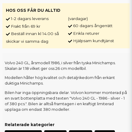
HOS OSS FÅR DU ALLTID
1-2 dagars leverans
(vardagar)
60 dagars ångerrätt
Frakt från 69 kr
Enkla returer
Beställ innan kl 14.00 så
Hjälpsam kundtjänst
skickar vi samma dag
Volvo 240 GL, årsmodell 1986, i silver från tyska Minichamps.
Skalan är 1:18 vilket ger oss 26 cm modellbil.
Modellen håller hög kvalitet och detaljrikedom från erkänt
duktiga Minichamps.
Bilen har inga öppningsbara delar. Volvon kommer monterad på
en svart bottenplatta med texten "Volvo 240 GL - 1986 - silver - 1
of 380 pcs.". Bilen är alltså framtagen i en kraftigt limiterad
upplaga om endast 380 modeller.
Relaterade kategorier