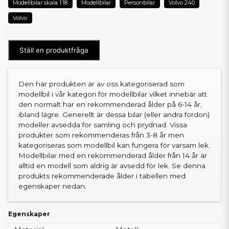
Modellbilar skala 1:18
Modellbilar
Personbilar
Volvo 240
Volvo
Ställ en produktfråga
Den här produkten är av oss kategoriserad som
modellbil i vår kategori för modellbilar vilket innebär att
den normalt har en rekommenderad ålder på 6-14 år,
ibland lägre. Generellt är dessa bilar (eller andra fordon)
modeller avsedda för samling och prydnad. Vissa
produkter som rekommenderas från 3-8 år men
kategoriseras som modellbil kan fungera för varsam lek.
Modellbilar med en rekommenderad ålder från 14 år är
alltid en modell som aldrig är avsedd för lek. Se denna
produkts rekommenderade ålder i tabellen med
egenskaper nedan.
Egenskaper