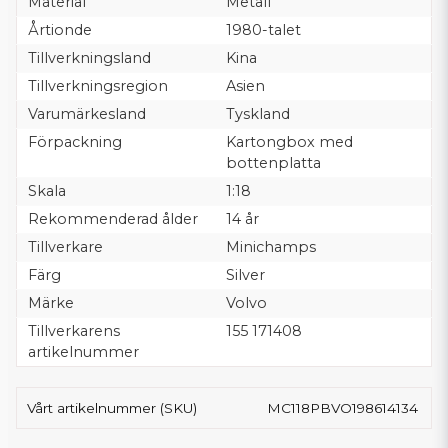
Material
Metall
Årtionde
1980-talet
Tillverkningsland
Kina
Tillverkningsregion
Asien
Varumärkesland
Tyskland
Förpackning
Kartongbox med
bottenplatta
Skala
1:18
Rekommenderad ålder
14 år
Tillverkare
Minichamps
Färg
Silver
Märke
Volvo
Tillverkarens
155 171408
artikelnummer
Vårt artikelnummer (SKU)
MC118PBVO198614134