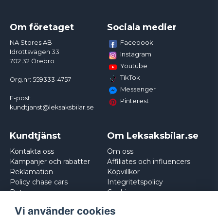
Om företaget
Sociala medier
Facebook
NA Stores AB
Idrottsvägen 33
Instagram
702 32 Örebro
Youtube
TikTok
Org.nr: 559333-4757
Messenger
E-post:
Pinterest
kundtjanst@leksaksbilar.se
Kundtjänst
Om Leksaksbilar.se
Kontakta oss
Om oss
Kampanjer och rabatter
Affiliates och influencers
Reklamation
Köpvillkor
Policy chase cars
Integritetspolicy
Returnera
Cookies
Logga in
Vi använder cookies