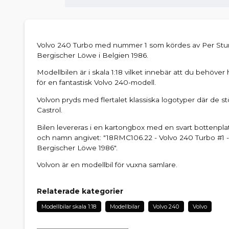
Volvo 240 Turbo med nummer 1 som kördes av Per St
Bergischer Löwe i Belgien 1986.
Modellbilen är i skala 1:18 vilket innebär att du behöver 
för en fantastisk Volvo 240-modell.
Volvon pryds med flertalet klassiska logotyper där de s
Castrol.
Bilen levereras i en kartongbox med en svart bottenp
och namn angivet: "18RMC106.22 - Volvo 240 Turbo #1 
Bergischer Löwe 1986".
Volvon är en modellbil för vuxna samlare.
Relaterade kategorier
Modellbilar skala 1:18
Modellbilar
Volvo 240
Volvo