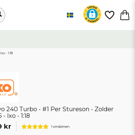
xo - 1:18
vo 240 Turbo - #1 Per Stureson - Zolder
 - Ixo - 1:18
9 kr
1 omdömen