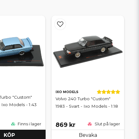
IXO MODELS
Turbo "Custom"
Volvo 240 Turbo "Custom"
- Ixo Models - 1:43
1983 - Svart - Ixo Models - 1:18
869 kr
Finns i lager
Slut på lager
KÖP
Bevaka