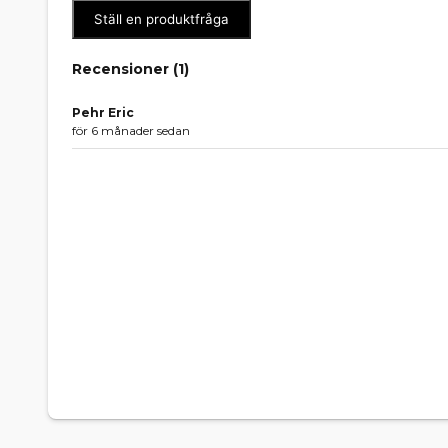
Ställ en produktfråga
Recensioner (
1
)
Pehr Eric
för 6 månader sedan