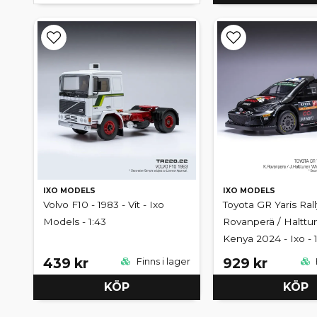
IXO MODELS
IXO MODELS
Volvo F10 - 1983 - Vit - Ixo
Toyota GR Yaris Rall
Models - 1:43
Rovanperä / Halttu
Kenya 2024 - Ixo - 1
439 kr
929 kr
Finns i lager
KÖP
KÖP