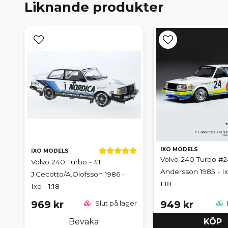
Liknande produkter
IXO MODELS
IXO MODELS
Volvo 240 Turbo #2
Volvo 240 Turbo - #1
Andersson 1985 - I
J.Cecotto/A.Olofsson 1986 -
1:18
Ixo - 1:18
969 kr
949 kr
Slut på lager
Bevaka
KÖP