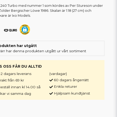
 240 Turbo med nummer 1 som kördes av Per Stureson under
older Bergischer Löwe 1986. Skalan är 1:18 (27 cm) och
rkare är Ixo Models.
odukten har utgått
värr har denna produkten utgått ur vårt sortiment
S OSS FÅR DU ALLTID
-2 dagars leverans
(vardagar)
60 dagars ångerrätt
rakt från 69 kr
Enkla returer
eställ innan kl 14.00 så
Hjälpsam kundtjänst
ckar vi samma dag