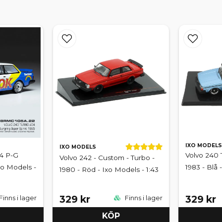
IXO MODELS
IXO MODELS
4 P-G
Volvo 240 
Volvo 242 - Custom - Turbo -
xo Models -
1983 - Blå 
1980 - Röd - Ixo Models - 1:43
329 kr
329 kr
Finns i lager
Finns i lager
KÖP