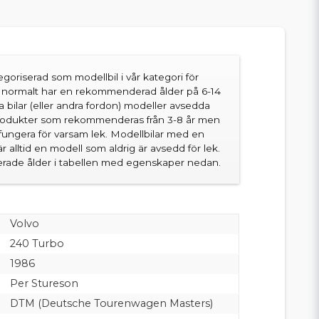
goriserad som modellbil i vår kategori för
en normalt har en rekommenderad ålder på 6-14
sa bilar (eller andra fordon) modeller avsedda
produkter som rekommenderas från 3-8 år men
fungera för varsam lek. Modellbilar med en
 alltid en modell som aldrig är avsedd för lek.
ade ålder i tabellen med egenskaper nedan.
Volvo
240 Turbo
1986
Per Stureson
DTM (Deutsche Tourenwagen Masters)