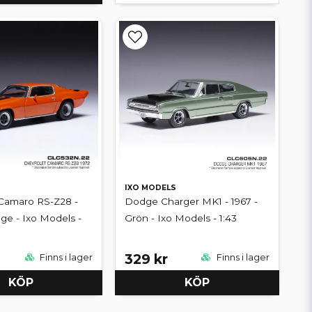
IXO MODELS
 Camaro RS-Z28 -
Dodge Charger MK1 - 1967 -
nge - Ixo Models -
Grön - Ixo Models - 1:43
329 kr
Finns i lager
Finns i lager
KÖP
KÖP