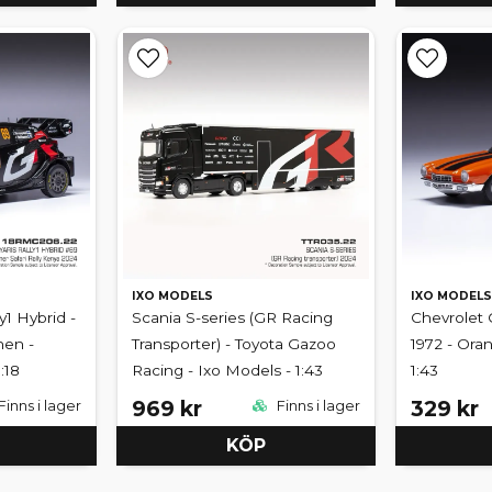
IXO MODELS
IXO MODELS
y1 Hybrid -
Scania S-series (GR Racing
Chevrolet
nen -
Transporter) - Toyota Gazoo
1972 - Ora
:18
Racing - Ixo Models - 1:43
1:43
969 kr
329 kr
Finns i lager
Finns i lager
KÖP