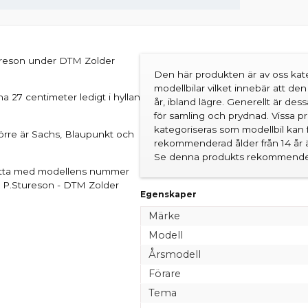
ureson under DTM Zolder
Den här produkten är av oss kate
modellbilar vilket innebär att d
ha 27 centimeter ledigt i hyllan
år, ibland lägre. Generellt är des
för samling och prydnad. Vissa 
kategoriseras som modellbil kan 
törre är Sachs, Blaupunkt och
rekommenderad ålder från 14 år är
Se denna produkts rekommender
latta med modellens nummer
- P.Stureson - DTM Zolder
Egenskaper
Märke
Modell
Årsmodell
Förare
Tema