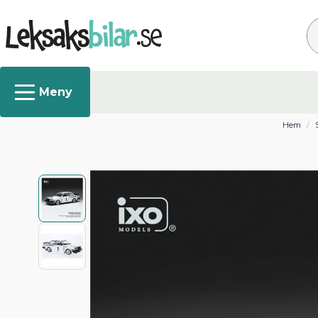
Sö
Hem