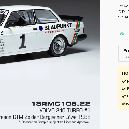
Volvo
DTM Z
tillve
Pr
Ty
HO
1
F
B
ski