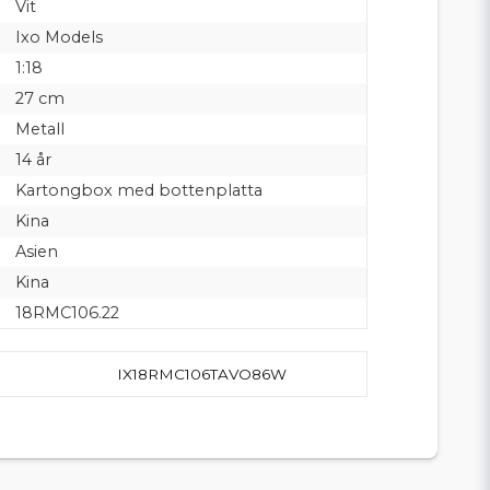
Vit
Ixo Models
1:18
27 cm
Metall
14 år
Kartongbox med bottenplatta
Kina
Asien
Kina
18RMC106.22
IX18RMC106TAVO86W