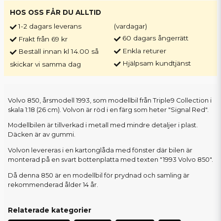
HOS OSS FÅR DU ALLTID
1-2 dagars leverans
(vardagar)
60 dagars ångerrätt
Frakt från 69 kr
Enkla returer
Beställ innan kl 14.00 så
Hjälpsam kundtjänst
skickar vi samma dag
Volvo 850, årsmodell 1993, som modellbil från Triple9 Collection i
skala 1:18 (26 cm). Volvon är röd i en färg som heter "Signal Red".
Modellbilen är tillverkad i metall med mindre detaljer i plast.
Däcken är av gummi.
Volvon levereras i en kartonglåda med fönster där bilen är
monterad på en svart bottenplatta med texten "1993 Volvo 850".
Då denna 850 är en modellbil för prydnad och samling är
rekommenderad ålder 14 år.
Relaterade kategorier