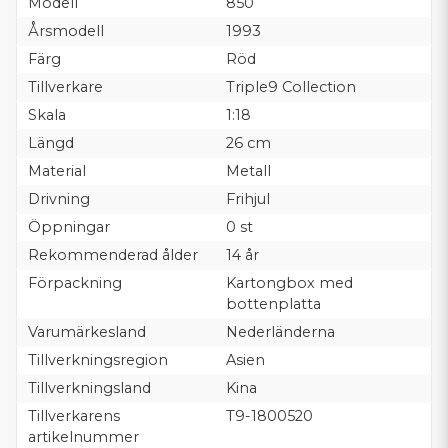
Modell
850
Årsmodell
1993
Färg
Röd
Tillverkare
Triple9 Collection
Skala
1:18
Längd
26 cm
Material
Metall
Drivning
Frihjul
Öppningar
0 st
Rekommenderad ålder
14 år
Förpackning
Kartongbox med
bottenplatta
Varumärkesland
Nederländerna
Tillverkningsregion
Asien
Tillverkningsland
Kina
Tillverkarens
T9-1800520
artikelnummer