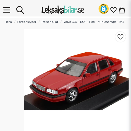
Hem
Fordonstyper
Personbilar
Volvo 850 - 1994 - Röd - Minichamps - 1:43