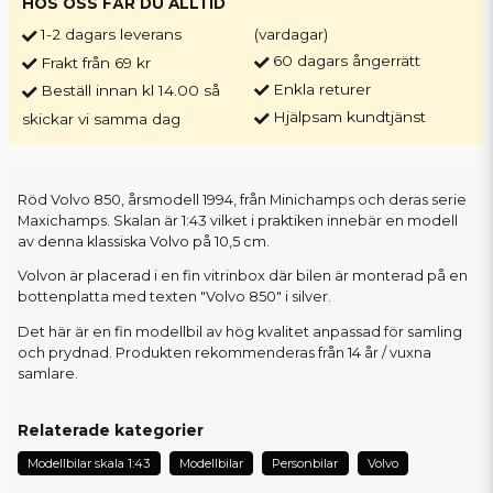
HOS OSS FÅR DU ALLTID
1-2 dagars leverans
(vardagar)
60 dagars ångerrätt
Frakt från 69 kr
Enkla returer
Beställ innan kl 14.00 så
Hjälpsam kundtjänst
skickar vi samma dag
Röd Volvo 850, årsmodell 1994, från Minichamps och deras serie
Maxichamps. Skalan är 1:43 vilket i praktiken innebär en modell
av denna klassiska Volvo på 10,5 cm.
Volvon är placerad i en fin vitrinbox där bilen är monterad på en
bottenplatta med texten "Volvo 850" i silver.
Det här är en fin modellbil av hög kvalitet anpassad för samling
och prydnad. Produkten rekommenderas från 14 år / vuxna
samlare.
Relaterade kategorier
Modellbilar skala 1:43
Modellbilar
Personbilar
Volvo