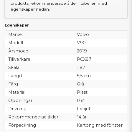
produkts rekommenderade ålder i tabellen med
egenskaper nedan.
Egenskaper
Märke
Volvo
Modell
V90
Årsmodell
2019
Tillverkare
PCX87
Skala
1:87
Längd
5,5 cm
Färg
Grå
Material
Plast
Öppningar
0 st
Drivning
Frihjul
Rekommenderad ålder
14 år
Förpackning
Kartong med fönster