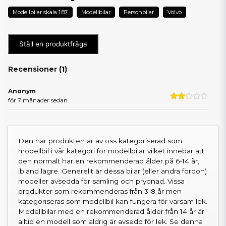
Modellbilar skala 1:87
Modellbilar
Personbilar
Volvo
Ställ en produktfråga
Recensioner (
1
)
Anonym
för 7 månader sedan
Den här produkten är av oss kategoriserad som
modellbil i vår kategori för modellbilar vilket innebär att
den normalt har en rekommenderad ålder på 6-14 år,
ibland lägre. Generellt är dessa bilar (eller andra fordon)
modeller avsedda för samling och prydnad. Vissa
produkter som rekommenderas från 3-8 år men
kategoriseras som modellbil kan fungera för varsam lek.
Modellbilar med en rekommenderad ålder från 14 år är
alltid en modell som aldrig är avsedd för lek. Se denna