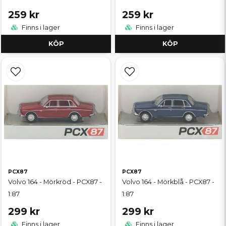
259 kr
259 kr
Finns i lager
Finns i lager
KÖP
KÖP
PCX87
PCX87
Volvo 164 - Mörkröd - PCX87 -
Volvo 164 - Mörkblå - PCX87 -
1:87
1:87
299 kr
299 kr
Finns i lager
Finns i lager