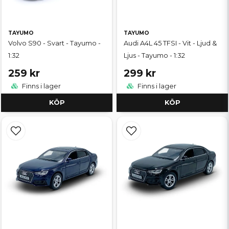
TAYUMO
TAYUMO
Volvo S90 - Svart - Tayumo -
Audi A4L 45 TFSI - Vit - Ljud &
1:32
Ljus - Tayumo - 1:32
259 kr
299 kr
Finns i lager
Finns i lager
KÖP
KÖP