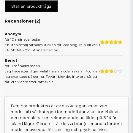
Ställ en produktfråga
Recensioner (
2
)
Anonym
för 10 månader sedan
En liten detalj fattades: luckan för laddning. Min bil xc60
T6. Modell 2025. Annars helt ok.
Bengt
för 11 månader sedan
Jag hade egentligen velat ha en modell i skala 1:43, men
jag chansade på denna. Tyvärr blev det inte bra, så jag
får leta vidare efter rätt skala.
Den här produkten är av oss kategoriserad som
modellbil i vår kategori för modellbilar vilket innebär att
den normalt har en rekommenderad ålder på 6-14 år,
ibland lägre. Generellt är dessa bilar (eller andra fordon)
modeller avsedda för samling och prydnad. Vissa