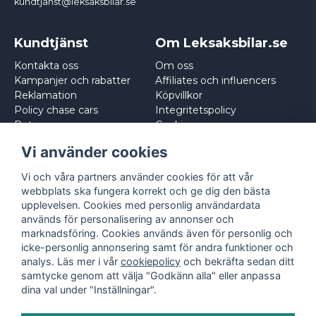
kundtjanst@leksaksbilar.se
Kundtjänst
Om Leksaksbilar.se
Kontakta oss
Om oss
Kampanjer och rabatter
Affiliates och influencers
Reklamation
Köpvillkor
Policy chase cars
Integritetspolicy
Returnera
Cookies
Logga in
Vi använder cookies
Vi och våra partners använder cookies för att vår
webbplats ska fungera korrekt och ge dig den bästa
upplevelsen. Cookies med personlig användardata
används för personalisering av annonser och
marknadsföring. Cookies används även för personlig och
icke-personlig annonsering samt för andra funktioner och
analys. Läs mer i vår
cookiepolicy
och bekräfta sedan ditt
samtycke genom att välja "Godkänn alla" eller anpassa
dina val under "Inställningar".