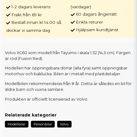
1-2 dagars leverans
(vardagar)
60 dagars ångerrätt
Frakt från 69 kr
Enkla returer
Beställ innan kl 14.00 så
Hjälpsam kundtjänst
skickar vi samma dag
Volvo XC60 som modell från Tayumo i skala 1:32 (14,5 cm). Färgen
är röd (Fusion Red).
Modellen har öppningsbara dörrar (alla fyra) samt öppningsbar
motorhuv och baklucka. Bilen är i metall med plastdetaljer.
Modellbilen rekommenderas från 8 år. Detta är således en bil för
äldre barn och vuxna samlare.
Produkten är officiellt licensierad av Volvo.
Relaterade kategorier
Modellbilar
Personbilar
Volvo