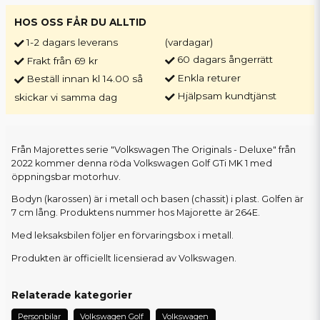
HOS OSS FÅR DU ALLTID
1-2 dagars leverans
(vardagar)
60 dagars ångerrätt
Frakt från 69 kr
Enkla returer
Beställ innan kl 14.00 så
Hjälpsam kundtjänst
skickar vi samma dag
Från Majorettes serie "Volkswagen The Originals - Deluxe" från
2022 kommer denna röda Volkswagen Golf GTi MK 1 med
öppningsbar motorhuv.
Bodyn (karossen) är i metall och basen (chassit) i plast. Golfen är
7 cm lång. Produktens nummer hos Majorette är 264E.
Med leksaksbilen följer en förvaringsbox i metall.
Produkten är officiellt licensierad av Volkswagen.
Relaterade kategorier
Personbilar
Volkswagen Golf
Volkswagen