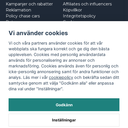
Kampanjer och rabatter
Affiliates och influencers
Reklamation
Köpvillkor
Policy chase cars
Integritetspolicy
Returnera
Cookies
Logga in
Vi använder cookies
Vi och våra partners använder cookies för att vår
webbplats ska fungera korrekt och ge dig den bästa
upplevelsen. Cookies med personlig användardata
används för personalisering av annonser och
marknadsföring. Cookies används även för personlig och
icke-personlig annonsering samt för andra funktioner och
analys. Läs mer i vår
cookiepolicy
och bekräfta sedan ditt
samtycke genom att välja "Godkänn alla" eller anpassa
dina val under "Inställningar".
Godkänn
©
2026
- Leksaksbilar.se
Inställningar