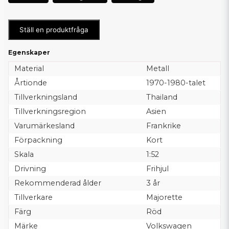
Ställ en produktfråga
Egenskaper
Material
Metall
Årtionde
1970-1980-talet
Tillverkningsland
Thailand
Tillverkningsregion
Asien
Varumärkesland
Frankrike
Förpackning
Kort
Skala
1:52
Drivning
Frihjul
Rekommenderad ålder
3 år
Tillverkare
Majorette
Färg
Röd
Märke
Volkswagen