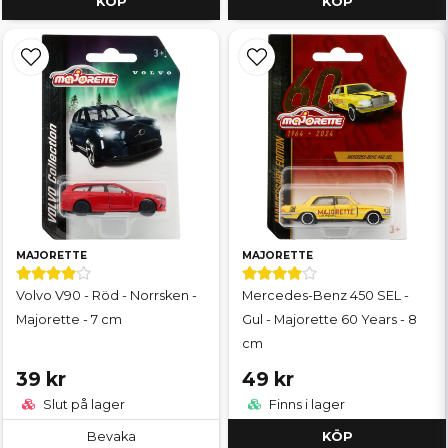
KÖP
KÖP
MAJORETTE
MAJORETTE
Volvo V90 - Röd - Norrsken -
Mercedes-Benz 450 SEL -
Majorette - 7 cm
Gul - Majorette 60 Years - 8
cm
39 kr
49 kr
Slut på lager
Finns i lager
Bevaka
KÖP