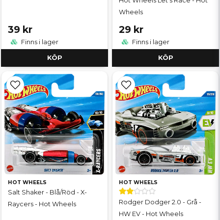
Hot Wheels Let's Race - Hot
Wheels
39 kr
29 kr
Finns i lager
Finns i lager
KÖP
KÖP
HOT WHEELS
HOT WHEELS
Salt Shaker - Blå/Röd - X-
Rodger Dodger 2.0 - Grå -
Raycers - Hot Wheels
HW EV - Hot Wheels