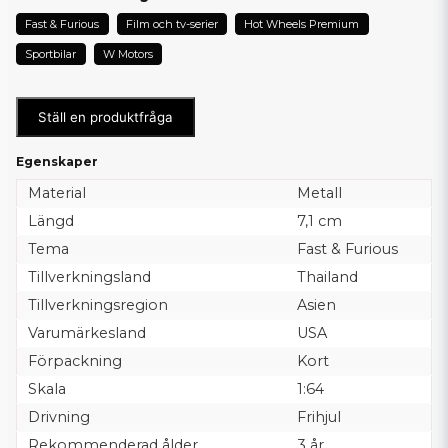
Fast & Furious
Film och tv-serier
Hot Wheels Premium
Sportbilar
W Motors
Ställ en produktfråga
Egenskaper
Material
Metall
Längd
7,1 cm
Tema
Fast & Furious
Tillverkningsland
Thailand
Tillverkningsregion
Asien
Varumärkesland
USA
Förpackning
Kort
Skala
1:64
Drivning
Frihjul
Rekommenderad ålder
3 år