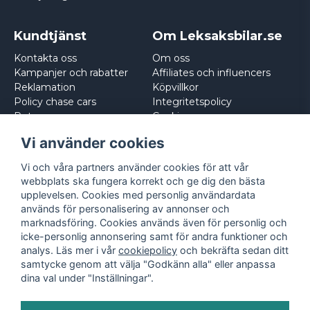
Kundtjänst
Om Leksaksbilar.se
Kontakta oss
Om oss
Kampanjer och rabatter
Affiliates och influencers
Reklamation
Köpvillkor
Policy chase cars
Integritetspolicy
Returnera
Cookies
Logga in
Vi använder cookies
Vi och våra partners använder cookies för att vår
webbplats ska fungera korrekt och ge dig den bästa
upplevelsen. Cookies med personlig användardata
används för personalisering av annonser och
marknadsföring. Cookies används även för personlig och
icke-personlig annonsering samt för andra funktioner och
analys. Läs mer i vår
cookiepolicy
och bekräfta sedan ditt
samtycke genom att välja "Godkänn alla" eller anpassa
dina val under "Inställningar".