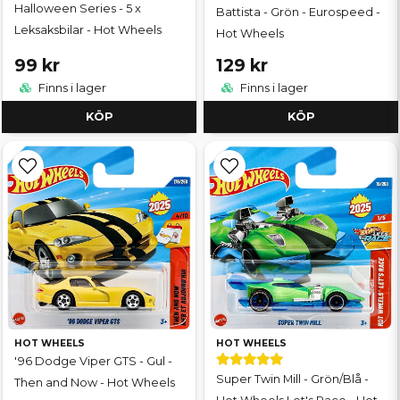
Halloween Series - 5 x
Battista - Grön - Eurospeed -
Leksaksbilar - Hot Wheels
Hot Wheels
99 kr
129 kr
Finns i lager
Finns i lager
KÖP
KÖP
HOT WHEELS
HOT WHEELS
'96 Dodge Viper GTS - Gul -
Super Twin Mill - Grön/Blå -
Then and Now - Hot Wheels