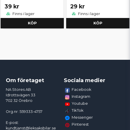
39 kr
29 kr
Finns i lager
Finns i lager
KÖP
KÖP
Om företaget
Sociala medier
Facebook
NA Stores AB
Idrottsvägen 33
Instagram
702 32 Örebro
Youtube
TikTok
Org.nr: 559333-4757
Messenger
E-post:
Pinterest
kundtjanst@leksaksbilar.se