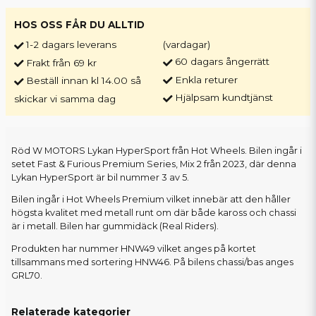
HOS OSS FÅR DU ALLTID
1-2 dagars leverans
(vardagar)
60 dagars ångerrätt
Frakt från 69 kr
Enkla returer
Beställ innan kl 14.00 så
Hjälpsam kundtjänst
skickar vi samma dag
Röd W MOTORS Lykan HyperSport från Hot Wheels. Bilen ingår i
setet Fast & Furious Premium Series, Mix 2 från 2023, där denna
Lykan HyperSport är bil nummer 3 av 5.
Bilen ingår i Hot Wheels Premium vilket innebär att den håller
högsta kvalitet med metall runt om där både kaross och chassi
är i metall. Bilen har gummidäck (Real Riders).
Produkten har nummer HNW49 vilket anges på kortet
tillsammans med sortering HNW46. På bilens chassi/bas anges
GRL70.
Relaterade kategorier