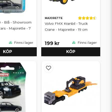
MAJORETTE
 - Blå - Showroom
Volvo FMX Kranbil - Truck
rs - Majorette - 7
Crane - Majorette - 19 cm
199 kr
Finns i lager
Finns i lager
KÖP
KÖP