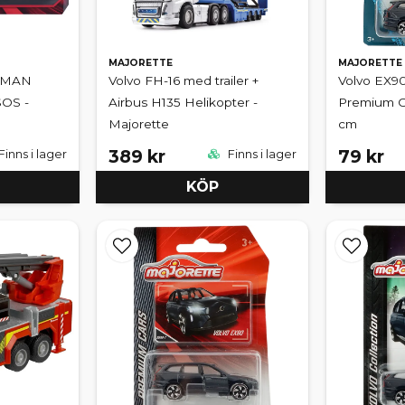
MAJORETTE
MAJORETTE
+ MAN
Volvo FH-16 med trailer +
Volvo EX90
SOS -
Airbus H135 Helikopter -
Premium Ca
Majorette
cm
389 kr
79 kr
Finns i lager
Finns i lager
KÖP