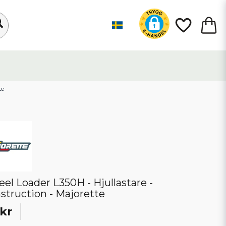
te
el Loader L350H - Hjullastare -
struction - Majorette
kr