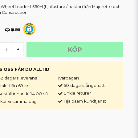
 Wheel Loader L350H (hjullastare / traktor) från Majorette och
n Construction.
KÖP
+
S OSS FÅR DU ALLTID
-2 dagars leverans
(vardagar)
60 dagars ångerrätt
rakt från 69 kr
Enkla returer
eställ innan kl 14.00 så
Hjälpsam kundtjänst
ckar vi samma dag