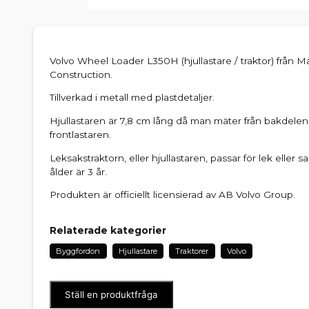
Volvo Wheel Loader L350H (hjullastare / traktor) från M
Construction.
Tillverkad i metall med plastdetaljer.
Hjullastaren är 7,8 cm lång då man mäter från bakdelen 
frontlastaren.
Leksakstraktorn, eller hjullastaren, passar för lek ell
ålder är 3 år.
Produkten är officiellt licensierad av AB Volvo Group.
Relaterade kategorier
Byggfordon
Hjullastare
Traktorer
Volvo
Ställ en produktfråga