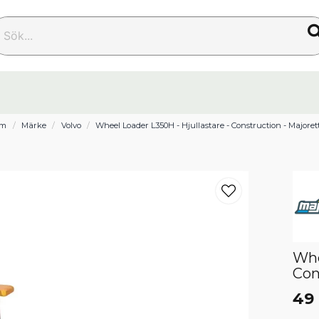
k...
em
Märke
Volvo
Wheel Loader L350H - Hjullastare - Construction - Majoret
Whe
Con
49 