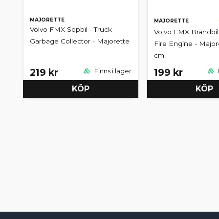
MAJORETTE
MAJORETTE
Volvo FMX Sopbil - Truck
Volvo FMX Brandbil 
Garbage Collector - Majorette
Fire Engine - Majore
cm
219 kr
199 kr
Finns i lager
KÖP
KÖP