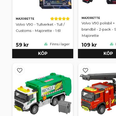
MAJORETTE
MAJORETTE
Volvo V90 polisbil 
Volvo V90 - Tullverket - Tull /
brandbil - 2-pack - 
Customs - Majorette - 1:61
Majorette
59 kr
109 kr
Finns i lager
KÖP
KÖP