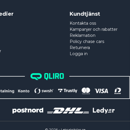
edier
Kundtjänst
Kontakta oss
Kampanjer och rabatter
Reklamation
Policy chase cars
Returnera
r
Logga in
©
2026
- Leksaksbilar.se