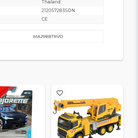
Thailand
212057283SDN
CE
MA298BTRVO