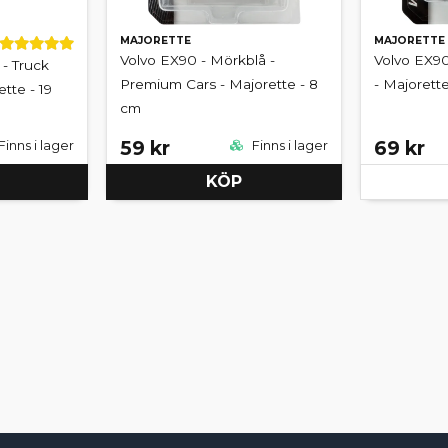
MAJORETTE
MAJORETTE
Volvo EX90 - Mörkblå -
Volvo EX90
- Truck
Premium Cars - Majorette - 8
- Majorett
tte - 19
cm
59 kr
69 kr
Finns i lager
Finns i lager
KÖP