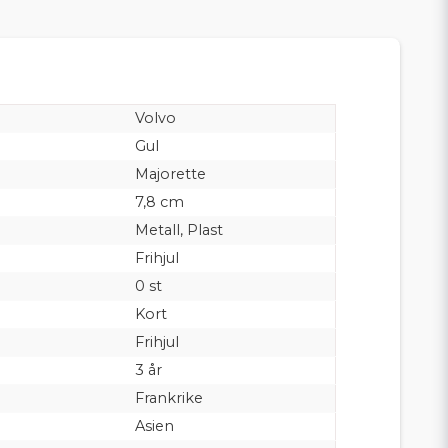
Volvo
Gul
Majorette
7,8 cm
Metall, Plast
Frihjul
0 st
Kort
Frihjul
3 år
Frankrike
Asien