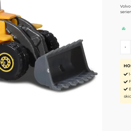
Volvo
serie
-
HO
1
F
B
ski