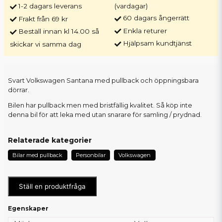
1-2 dagars leverans
(vardagar)
60 dagars ångerrätt
Frakt från 69 kr
Enkla returer
Beställ innan kl 14.00 så
Hjälpsam kundtjänst
skickar vi samma dag
Svart Volkswagen Santana med pullback och öppningsbara
dörrar.
Bilen har pullback men med bristfällig kvalitet. Så köp inte
denna bil för att leka med utan snarare för samling / prydnad.
Relaterade kategorier
Bilar med pullback
Personbilar
Volkswagen
Ställ en produktfråga
Egenskaper