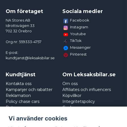
Om företaget
Sociala medier
Facebook
NA Stores AB
Idrottsvägen 33
Instagram
702 32 Örebro
Youtube
TikTok
Org.nr: 559333-4757
Messenger
E-post:
Pinterest
kundtjanst@leksaksbilar.se
Kundtjänst
Om Leksaksbilar.se
Kontakta oss
Om oss
Kampanjer och rabatter
Affiliates och influencers
Reklamation
Köpvillkor
Policy chase cars
Integritetspolicy
Returnera
Cookies
Logga in
Vi använder cookies