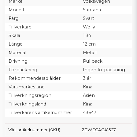
Märke
Volkswagen
Modell
Santana
Färg
Svart
Tillverkare
Welly
Skala
1:34
Längd
12 cm
Material
Metall
Drivning
Pullback
Förpackning
Ingen förpackning
Rekommenderad ålder
3 år
Varumärkesland
Kina
Tillverkningsregion
Asien
Tillverkningsland
Kina
Tillverkarens artikelnummer
43647
Vårt artikelnummer (SKU)
ZEWECACA1527