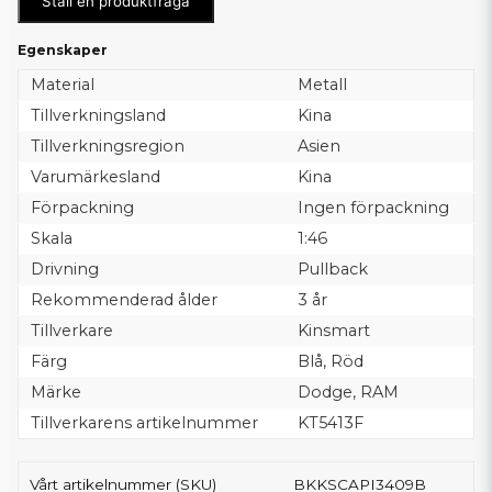
Ställ en produktfråga
Egenskaper
Material
Metall
Tillverkningsland
Kina
Tillverkningsregion
Asien
Varumärkesland
Kina
Förpackning
Ingen förpackning
Skala
1:46
Drivning
Pullback
Rekommenderad ålder
3 år
Tillverkare
Kinsmart
Färg
Blå, Röd
Märke
Dodge, RAM
Tillverkarens artikelnummer
KT5413F
Vårt artikelnummer (SKU)
BKKSCAPI3409B