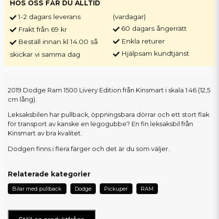
HOS OSS FÅR DU ALLTID
1-2 dagars leverans
(vardagar)
60 dagars ångerrätt
Frakt från 69 kr
Enkla returer
Beställ innan kl 14.00 så
Hjälpsam kundtjänst
skickar vi samma dag
2019 Dodge Ram 1500 Livery Edition från Kinsmart i skala 1:46 (12,5
cm lång).
Leksaksbilen har pullback, öppningsbara dörrar och ett stort flak
för transport av kanske en legogubbe? En fin leksaksbil från
Kinsmart av bra kvalitet.
Dodgen finns i flera färger och det är du som väljer.
Relaterade kategorier
Bilar med pullback
Dodge
Pickuper
RAM