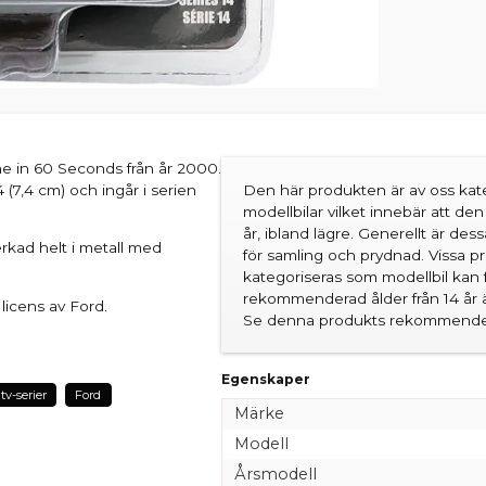
ne in 60 Seconds från år 2000.
 (7,4 cm) och ingår i serien
Den här produkten är av oss kate
modellbilar vilket innebär att d
år, ibland lägre. Generellt är des
erkad helt i metall med
för samling och prydnad. Vissa 
kategoriseras som modellbil kan 
rekommenderad ålder från 14 år är
 licens av Ford.
Se denna produkts rekommender
Egenskaper
tv-serier
Ford
Märke
Modell
Årsmodell