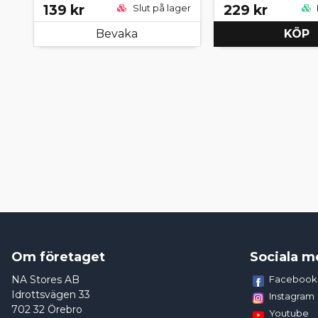
139 kr
229 kr
Slut på lager
Bevaka
KÖP
Om företaget
Sociala m
NA Stores AB
Facebook
Idrottsvägen 33
Instagram
702 32 Örebro
Youtube