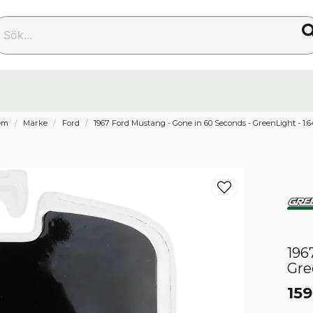
k...
em
Märke
Ford
1967 Ford Mustang - Gone in 60 Seconds - GreenLight - 1:6
196
Gre
159