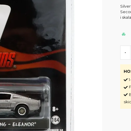
Silve
Secon
i skal
-
HO
1
F
B
ski