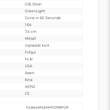
Grå, Silver
GreenLight
Gone in 60 Seconds
1:64
7,4 cm
Metall
Inplastat kort
Frihjul
14 år
USA
Asien
Kina
44742
CE
GL6444742AMFO1967GR