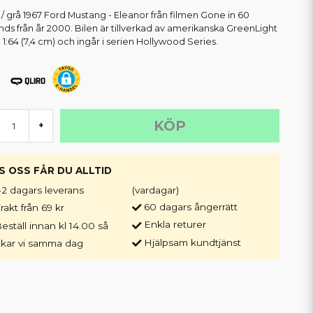
r / grå 1967 Ford Mustang - Eleanor från filmen Gone in 60
ds från år 2000. Bilen är tillverkad av amerikanska GreenLight
a 1:64 (7,4 cm) och ingår i serien Hollywood Series.
KÖP
+
S OSS FÅR DU ALLTID
-2 dagars leverans
(vardagar)
60 dagars ångerrätt
rakt från 69 kr
Enkla returer
eställ innan kl 14.00 så
Hjälpsam kundtjänst
ckar vi samma dag