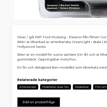
Silver / grå 1967 Ford Mustang - Eleanor från filmen Go
Bilen är tillverkad av amerikanska GreenLight i skala 1:64
Hollywood Series.
Bilen är en modell för vuxna samlare (14+ år) och är tillv
gummidäck. Öppningsbar motorhuv.
En fin och detaljerad liten modellbil som tillverkats med
Relaterade kategorier
Amerikanare
Modellbilar skala 1:64
Modellbilar
Film och 
Ställ en produktfråga