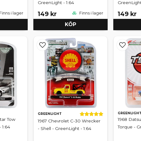
GreenLight - 1:64
GreenLight
149 kr
149 kr
Finns i lager
Finns i lager
KÖP
GREENLIGH
GREENLIGHT
tar Tow
1968 Datsu
1967 Chevrolet C-30 Wrecker
 1:64
Torque - Gr
- Shell - GreenLight - 1:64