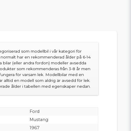
goriserad som modellbil i vår kategori för
en normalt har en rekommenderad ålder på 6-14
sa bilar (eller andra fordon) modeller avsedda
produkter som rekommenderas från 3-8 år men
fungera för varsam lek. Modellbilar med en
 alltid en modell som aldrig är avsedd för lek.
ade ålder i tabellen med egenskaper nedan.
Ford
Mustang
1967