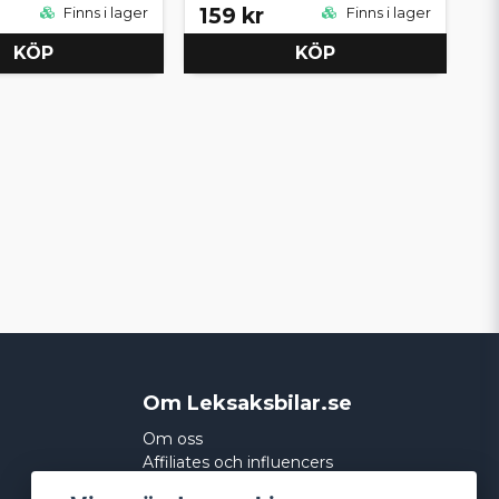
159 kr
Finns i lager
Finns i lager
KÖP
KÖP
Om Leksaksbilar.se
Om oss
Affiliates och influencers
Köpvillkor