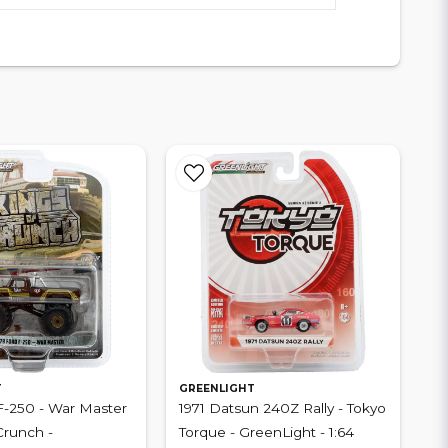
T
GREENLIGHT
F-250 - War Master
1971 Datsun 240Z Rally - Tokyo
Crunch -
Torque - GreenLight - 1:64