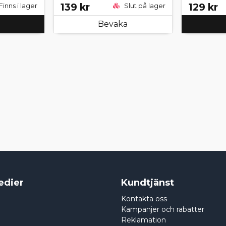
139 kr
129 kr
Finns i lager
Slut på lager
Bevaka
edier
Kundtjänst
Kontakta oss
Kampanjer och rabatter
Reklamation