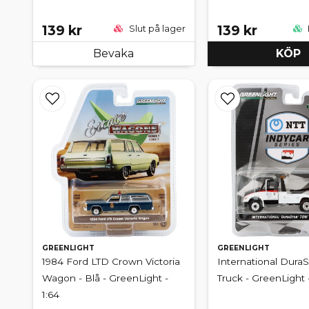
139 kr
139 kr
Slut på lager
Bevaka
KÖP
GREENLIGHT
GREENLIGHT
1984 Ford LTD Crown Victoria
International DuraS
Wagon - Blå - GreenLight -
Truck - GreenLight -
1:64