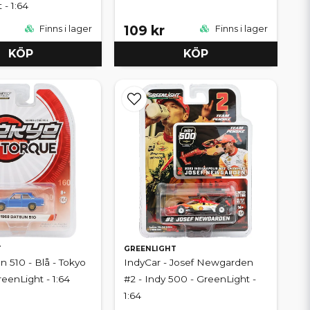
 - 1:64
109 kr
Finns i lager
Finns i lager
KÖP
KÖP
T
GREENLIGHT
n 510 - Blå - Tokyo
IndyCar - Josef Newgarden
eenLight - 1:64
#2 - Indy 500 - GreenLight -
1:64