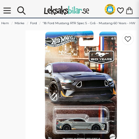
Hem
Märke
Ford
'18 Ford Mustang RTR Spec 5 - Grå - Mustang 60 Years - HW