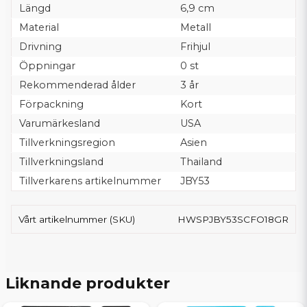
Längd
6,9 cm
Material
Metall
Drivning
Frihjul
Öppningar
0 st
Rekommenderad ålder
3 år
Förpackning
Kort
Varumärkesland
USA
Tillverkningsregion
Asien
Tillverkningsland
Thailand
Tillverkarens artikelnummer
JBY53
Vårt artikelnummer (SKU)
HWSPJBY53SCFO18GR
Liknande produkter