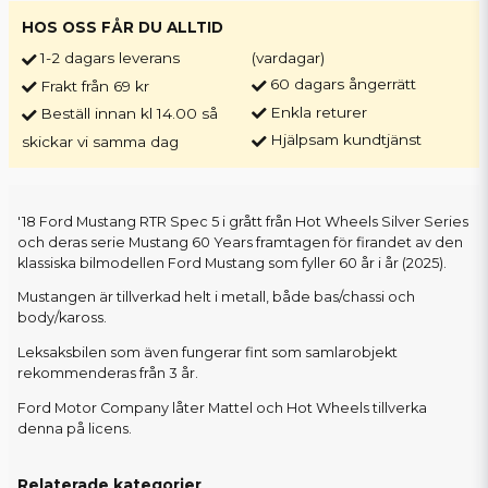
HOS OSS FÅR DU ALLTID
1-2 dagars leverans
(vardagar)
60 dagars ångerrätt
Frakt från 69 kr
Enkla returer
Beställ innan kl 14.00 så
Hjälpsam kundtjänst
skickar vi samma dag
'18 Ford Mustang RTR Spec 5 i grått från Hot Wheels Silver Series
och deras serie Mustang 60 Years framtagen för firandet av den
klassiska bilmodellen Ford Mustang som fyller 60 år i år (2025).
Mustangen är tillverkad helt i metall, både bas/chassi och
body/kaross.
Leksaksbilen som även fungerar fint som samlarobjekt
rekommenderas från 3 år.
Ford Motor Company låter Mattel och Hot Wheels tillverka
denna på licens.
Relaterade kategorier