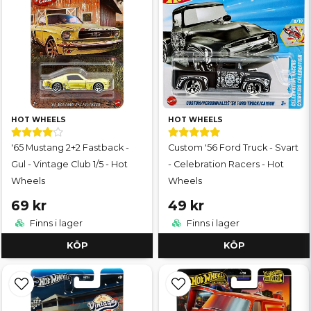
HOT WHEELS
HOT WHEELS
'65 Mustang 2+2 Fastback -
Custom '56 Ford Truck - Svart
Gul - Vintage Club 1/5 - Hot
- Celebration Racers - Hot
Wheels
Wheels
69 kr
49 kr
Finns i lager
Finns i lager
KÖP
KÖP