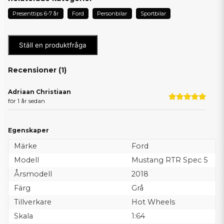
Presenttips 6-7 år
Ford
Personbilar
Sportbilar
Ställ en produktfråga
Recensioner (
1
)
Adriaan Christiaan
för 1 år sedan
Egenskaper
Märke
Ford
Modell
Mustang RTR Spec 5
Årsmodell
2018
Färg
Grå
Tillverkare
Hot Wheels
Skala
1:64