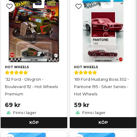
HOT WHEELS
HOT WHEELS
'32 Ford - Olivgrön -
'69 Ford Mustang Boss 302 -
Boulevard 112 - Hot Wheels
Pantone 195 - Silver Series -
Premium
Hot Wheels
69 kr
59 kr
Finns i lager
Finns i lager
KÖP
KÖP