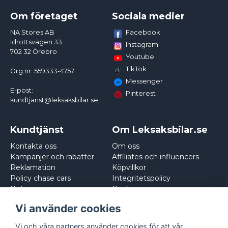
Om företaget
Sociala medier
Facebook
NA Stores AB
Idrottsvägen 33
Instagram
702 32 Örebro
Youtube
TikTok
Org.nr: 559333-4757
Messenger
E-post:
Pinterest
kundtjanst@leksaksbilar.se
Kundtjänst
Om Leksaksbilar.se
Kontakta oss
Om oss
Kampanjer och rabatter
Affiliates och influencers
Reklamation
Köpvillkor
Policy chase cars
Integritetspolicy
Returnera
Cookies
Logga in
Vi använder cookies
Vi och våra partners använder cookies för att vår