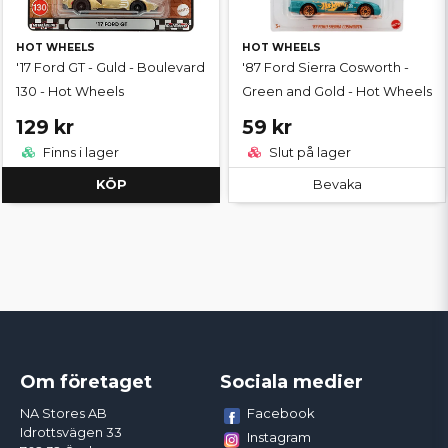
HOT WHEELS
HOT WHEELS
'17 Ford GT - Guld - Boulevard
'87 Ford Sierra Cosworth -
130 - Hot Wheels
Green and Gold - Hot Wheels
129 kr
59 kr
Finns i lager
Slut på lager
KÖP
Bevaka
Om företaget
Sociala medier
Facebook
NA Stores AB
Idrottsvägen 33
Instagram