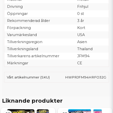
Drivning
Frihjul
Öppningar
0 st
Rekommenderad ålder
3 år
Förpackning
Kort
Varumärkesland
USA
Tillverkningsregion
Asien
Tillverkningsland
Thailand
Tillverkarens artikelnummer
JFM94
Märkningar
CE
Vårt artikelnummer (SKU)
HWPRJFM94HRFO32G
Liknande produkter