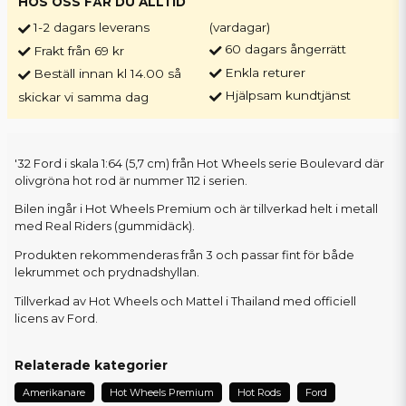
HOS OSS FÅR DU ALLTID
1-2 dagars leverans
(vardagar)
60 dagars ångerrätt
Frakt från 69 kr
Enkla returer
Beställ innan kl 14.00 så
Hjälpsam kundtjänst
skickar vi samma dag
'32 Ford i skala 1:64 (5,7 cm) från Hot Wheels serie Boulevard där
olivgröna hot rod är nummer 112 i serien.
Bilen ingår i Hot Wheels Premium och är tillverkad helt i metall
med Real Riders (gummidäck).
Produkten rekommenderas från 3 och passar fint för både
lekrummet och prydnadshyllan.
Tillverkad av Hot Wheels och Mattel i Thailand med officiell
licens av Ford.
Relaterade kategorier
Amerikanare
Hot Wheels Premium
Hot Rods
Ford