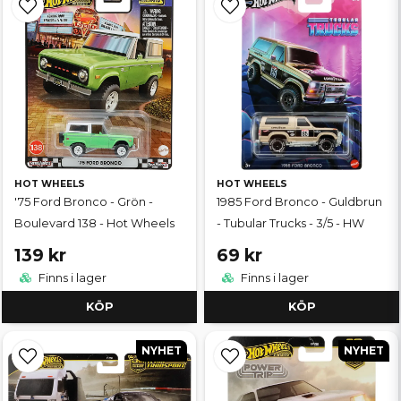
HOT WHEELS
HOT WHEELS
'75 Ford Bronco - Grön -
1985 Ford Bronco - Guldbrun
Boulevard 138 - Hot Wheels
- Tubular Trucks - 3/5 - HW
139 kr
69 kr
Finns i lager
Finns i lager
KÖP
KÖP
NYHET
NYHET