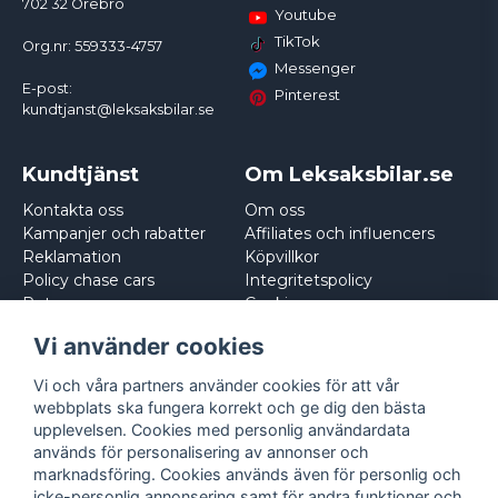
702 32 Örebro
Youtube
TikTok
Org.nr: 559333-4757
Messenger
E-post:
Pinterest
kundtjanst@leksaksbilar.se
Kundtjänst
Om Leksaksbilar.se
Kontakta oss
Om oss
Kampanjer och rabatter
Affiliates och influencers
Reklamation
Köpvillkor
Policy chase cars
Integritetspolicy
Returnera
Cookies
Logga in
Vi använder cookies
Vi och våra partners använder cookies för att vår
webbplats ska fungera korrekt och ge dig den bästa
upplevelsen. Cookies med personlig användardata
används för personalisering av annonser och
marknadsföring. Cookies används även för personlig och
icke-personlig annonsering samt för andra funktioner och