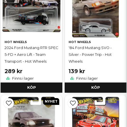
HOT WHEELS
HOT WHEELS
2024 Ford Mustang RTR SPEC
'84 Ford Mustang SVO -
5-FD + Aero Lift - Team
Silver - Power Trip - Hot
Transport - Hot Wheels
Wheels
289 kr
139 kr
Finns i lager
Finns i lager
KÖP
KÖP
NYHET