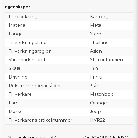
Egenskaper
Förpackning
Kartong
Material
Metall
Längd
7 cm
Tillverkningsland
Thailand
Tillverkningsregion
Asien
Varumärkesland
Storbritannien
Skala
1:64
Drivning
Frihjul
Rekommenderad ålder
3 år
Tillverkare
Matchbox
Färg
Orange
Märke
Jeep
Tillverkarens artikelnummer
HVR22
Vårt artikelnummer (SKU)
MBPGHVR22JEJE19O