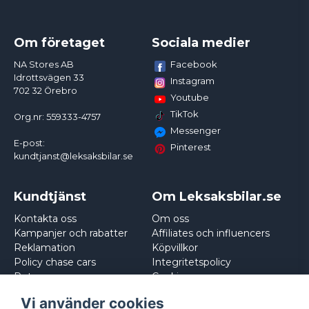
Om företaget
Sociala medier
Facebook
NA Stores AB
Idrottsvägen 33
Instagram
702 32 Örebro
Youtube
TikTok
Org.nr: 559333-4757
Messenger
E-post:
Pinterest
kundtjanst@leksaksbilar.se
Kundtjänst
Om Leksaksbilar.se
Kontakta oss
Om oss
Kampanjer och rabatter
Affiliates och influencers
Reklamation
Köpvillkor
Policy chase cars
Integritetspolicy
Returnera
Cookies
Logga in
Vi använder cookies