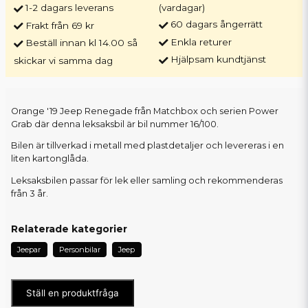
1-2 dagars leverans
(vardagar)
60 dagars ångerrätt
Frakt från 69 kr
Enkla returer
Beställ innan kl 14.00 så
Hjälpsam kundtjänst
skickar vi samma dag
Orange '19 Jeep Renegade från Matchbox och serien Power
Grab där denna leksaksbil är bil nummer 16/100.
Bilen är tillverkad i metall med plastdetaljer och levereras i en
liten kartonglåda.
Leksaksbilen passar för lek eller samling och rekommenderas
från 3 år.
Relaterade kategorier
Jeepar
Personbilar
Jeep
Ställ en produktfråga