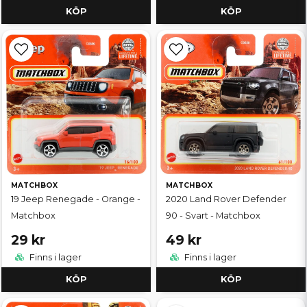
KÖP
KÖP
MATCHBOX
MATCHBOX
19 Jeep Renegade - Orange -
2020 Land Rover Defender
Matchbox
90 - Svart - Matchbox
29 kr
49 kr
Finns i lager
Finns i lager
KÖP
KÖP