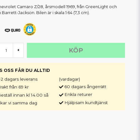
hevrolet Camaro Z/28, årsmodell 1969, från GreenLight och
 Barrett-Jackson. Bilen är i skala 1:64 (7,3 cm).
KÖP
+
S OSS FÅR DU ALLTID
-2 dagars leverans
(vardagar)
60 dagars ångerrätt
rakt från 69 kr
Enkla returer
eställ innan kl 14.00 så
Hjälpsam kundtjänst
ckar vi samma dag