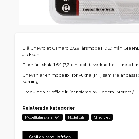
Blå Chevrolet Camaro Z/28, årsmodell 1969, från GreenL
Jackson.
Bilen är i skala 1:64 (7,3 cm) och tillverkad helt i metal
Chevan är en modellbil för vuxna (14+) samlare anpassa
körning.
Produkten är officiellt licensierad av General Motors / C
Relaterade kategorier
Modellbilar skala 1:64
Modellbilar
Chevrolet
Ställ en produktfråga