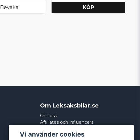
Bevaka
KÖP
Om Leksaksbilar.se
Om oss
Affiliates och influencers
Köpvillkor
Vi använder cookies
Integritetspolicy