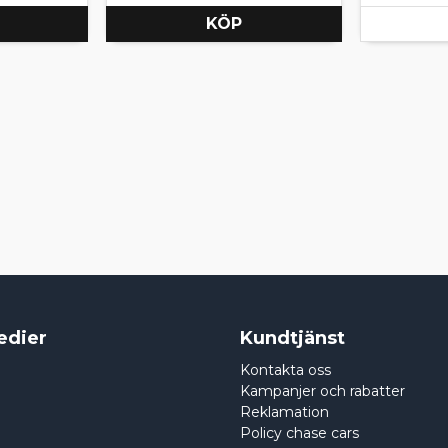
KÖP
edier
Kundtjänst
Kontakta oss
Kampanjer och rabatter
Reklamation
Policy chase cars