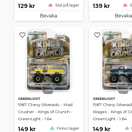
129 kr
139 kr
Slut på lager
S
Bevaka
Bevaka
GREENLIGHT
GREENLIGHT
1987 Chevy Silverado - Mad
1987 Chevy Silvera
Crusher - Kings of Crunch -
Wages - Kings of C
GreenLight - 1:64
GreenLight - 1:64
149 kr
149 kr
Finns i lager