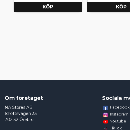
KÖP
KÖP
Om företaget
Sociala m
NA Stores AB
Facebook
Idrottsvägen 33
Instagram
702 32 Örebro
Youtube
TikTok