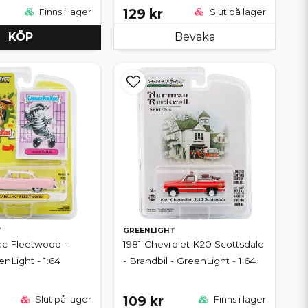
129 kr
Finns i lager
Slut på lager
KÖP
Bevaka
T
GREENLIGHT
lac Fleetwood -
1981 Chevrolet K20 Scottsdale
enLight - 1:64
- Brandbil - GreenLight - 1:64
109 kr
Slut på lager
Finns i lager