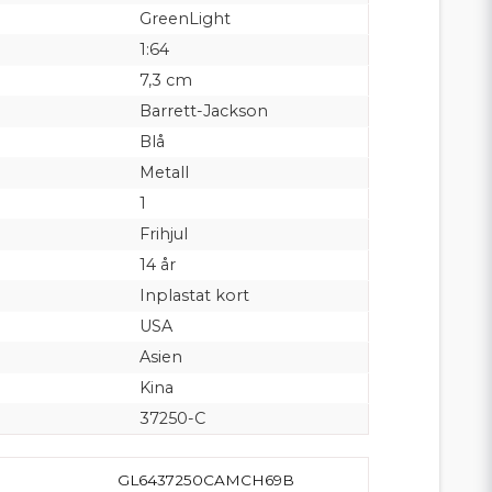
GreenLight
1:64
7,3 cm
Barrett-Jackson
Blå
Metall
1
Frihjul
14 år
Inplastat kort
USA
Asien
Kina
37250-C
GL6437250CAMCH69B