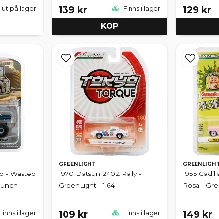
139 kr
129 kr
lut på lager
Finns i lager
KÖP
GREENLIGHT
GREENLIGH
do - Wasted
1970 Datsun 240Z Rally -
1955 Cadil
runch -
GreenLight - 1:64
Rosa - Gre
109 kr
149 kr
Finns i lager
Finns i lager