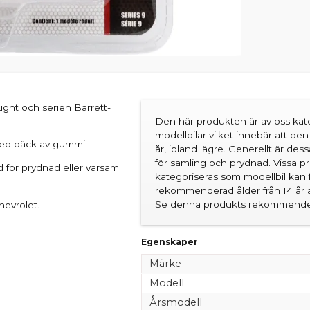
ight och serien Barrett-
Den här produkten är av oss kate
modellbilar vilket innebär att d
l med däck av gummi.
år, ibland lägre. Generellt är des
för samling och prydnad. Vissa 
d för prydnad eller varsam
kategoriseras som modellbil kan 
rekommenderad ålder från 14 år är
Se denna produkts rekommender
hevrolet.
Egenskaper
Märke
Modell
Årsmodell