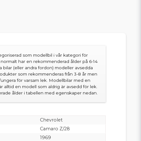
goriserad som modellbil i vår kategori för
en normalt har en rekommenderad ålder på 6-14
sa bilar (eller andra fordon) modeller avsedda
produkter som rekommenderas från 3-8 år men
fungera för varsam lek. Modellbilar med en
 alltid en modell som aldrig är avsedd för lek.
ade ålder i tabellen med egenskaper nedan.
Chevrolet
Camaro Z/28
1969