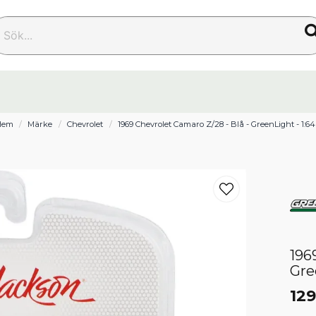
k...
Hem
Märke
Chevrolet
1969 Chevrolet Camaro Z/28 - Blå - GreenLight - 1:64
196
Gre
129