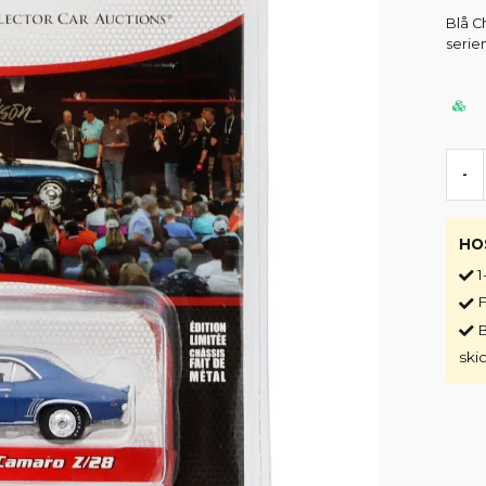
Blå C
serien
-
HO
1
F
B
ski