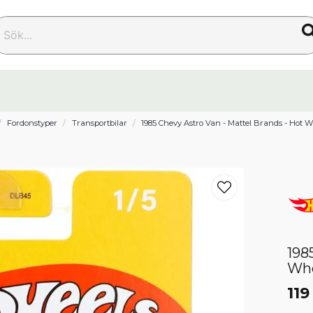
k...
Fordonstyper
Transportbilar
1985 Chevy Astro Van - Mattel Brands - Hot 
198
Wh
119