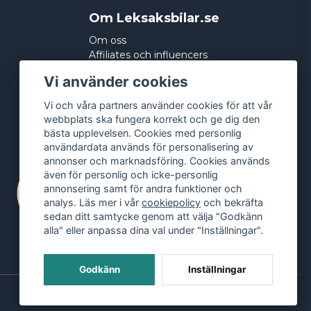
Om Leksaksbilar.se
Om oss
Affiliates och influencers
Köpvillkor
Vi använder cookies
Integritetspolicy
Cookies
Vi och våra partners använder cookies för att vår
webbplats ska fungera korrekt och ge dig den
bästa upplevelsen. Cookies med personlig
användardata används för personalisering av
annonser och marknadsföring. Cookies används
även för personlig och icke-personlig
annonsering samt för andra funktioner och
analys. Läs mer i vår
cookiepolicy
och bekräfta
sedan ditt samtycke genom att välja "Godkänn
alla" eller anpassa dina val under "Inställningar".
Godkänn
Inställningar