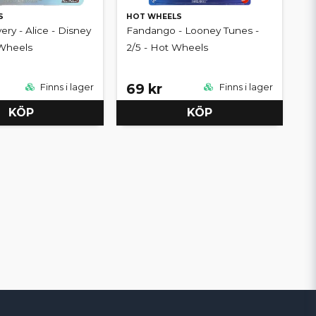
S
HOT WHEELS
ery - Alice - Disney
Fandango - Looney Tunes -
 Wheels
2/5 - Hot Wheels
69 kr
Finns i lager
Finns i lager
KÖP
KÖP