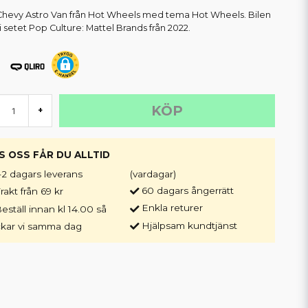
Chevy Astro Van från Hot Wheels med tema Hot Wheels. Bilen
 i setet Pop Culture: Mattel Brands från 2022.
KÖP
+
S OSS FÅR DU ALLTID
-2 dagars leverans
(vardagar)
60 dagars ångerrätt
rakt från 69 kr
Enkla returer
eställ innan kl 14.00 så
Hjälpsam kundtjänst
ckar vi samma dag