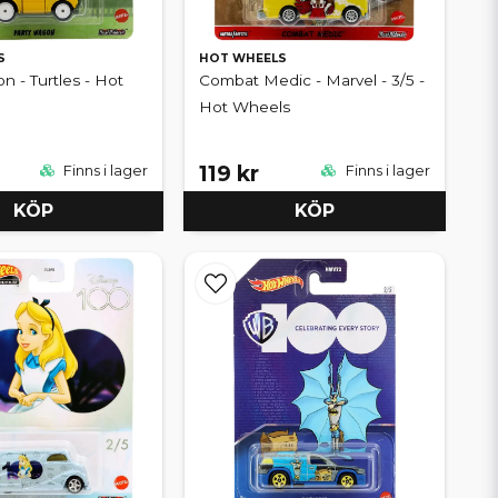
S
HOT WHEELS
n - Turtles - Hot
Combat Medic - Marvel - 3/5 -
Hot Wheels
119 kr
Finns i lager
Finns i lager
KÖP
KÖP