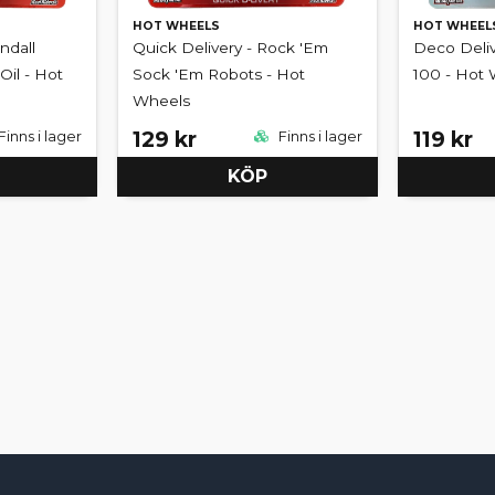
HOT WHEELS
HOT WHEEL
ndall
Quick Delivery - Rock 'Em
Deco Deliv
Oil - Hot
Sock 'Em Robots - Hot
100 - Hot
Wheels
129 kr
119 kr
Finns i lager
Finns i lager
KÖP