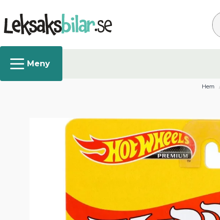
Sö
Hem