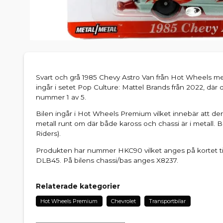
Svart och grå 1985 Chevy Astro Van från Hot Wheels m
ingår i setet Pop Culture: Mattel Brands från 2022, där 
nummer 1 av 5.
Bilen ingår i Hot Wheels Premium vilket innebär att den
metall runt om där både kaross och chassi är i metall.
Riders).
Produkten har nummer HKC90 vilket anges på kortet t
DLB45. På bilens chassi/bas anges X8237.
Relaterade kategorier
Hot Wheels Premium
Chevrolet
Transportbilar