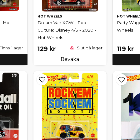
HOT WHEELS
HOT WHEEL
- Hot
Dream Van XGW - Pop
Party Wago
Culture: Disney 4/5 - 2020 -
Wheels
Hot Wheels
129 kr
119 kr
Finns i lager
Slut på lager
Bevaka