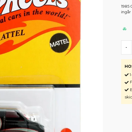
1985 
ingår
-
HO
1
F
B
ski