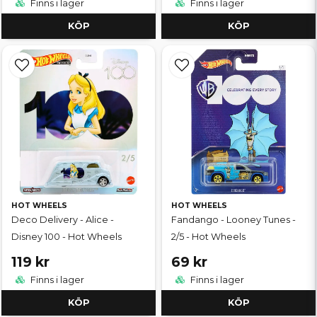
Finns i lager
Finns i lager
KÖP
KÖP
HOT WHEELS
HOT WHEELS
Deco Delivery - Alice -
Fandango - Looney Tunes -
Disney 100 - Hot Wheels
2/5 - Hot Wheels
119 kr
69 kr
Finns i lager
Finns i lager
KÖP
KÖP