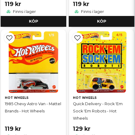
119 kr
119 kr
Finns i lager
Finns i lager
KÖP
KÖP
HOT WHEELS
HOT WHEELS
1985 Chevy Astro Van - Mattel
Quick Delivery - Rock 'Em
Brands - Hot Wheels
Sock 'Em Robots - Hot
Wheels
119 kr
129 kr