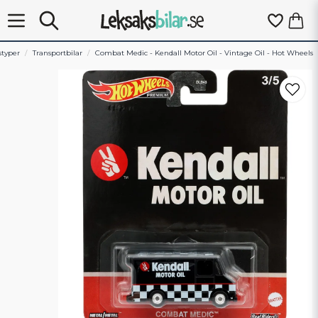
styper
Transportbilar
Combat Medic - Kendall Motor Oil - Vintage Oil - Hot Wheels