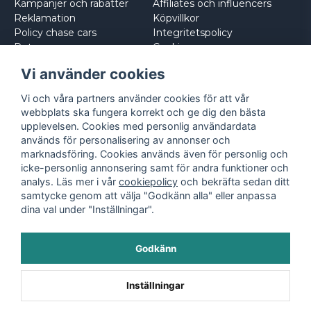
Kampanjer och rabatter
Affiliates och influencers
Reklamation
Köpvillkor
Policy chase cars
Integritetspolicy
Returnera
Cookies
Logga in
Vi använder cookies
Vi och våra partners använder cookies för att vår
webbplats ska fungera korrekt och ge dig den bästa
upplevelsen. Cookies med personlig användardata
används för personalisering av annonser och
marknadsföring. Cookies används även för personlig och
icke-personlig annonsering samt för andra funktioner och
analys. Läs mer i vår
cookiepolicy
och bekräfta sedan ditt
samtycke genom att välja "Godkänn alla" eller anpassa
dina val under "Inställningar".
Godkänn
©
2026
- Leksaksbilar.se
Inställningar