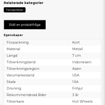
Relaterade kategorier
Transportbilar
Ställ en produktfråga
Egenskaper
Förpackning
Kort
Material
Metall
Längd
7 cm
Tillverkningsland
Indonesien
Tillverkningsregion
Asien
Varumärkesland
USA
Skala
1:64
Drivning
Frihjul
Rekommenderad ålder
3 år
Tillverkare
Hot Wheels