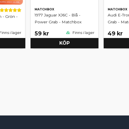
MATCHBOX
MATCHBOX
1977 Jaguar XJ6C - Blå -
Audi E-Tro
 - Grön -
Power Grab - Matchbox
Grab - Ma
59 kr
49 kr
Finns i lager
Finns i lager
KÖP