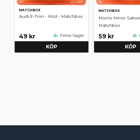
MATCHBOX
MATCHBOX
Audi E-Tron - Röd - Matchbox
Morris Minor Saloon
Matchbox
49 kr
59 kr
Finns i lager
KÖP
KÖP