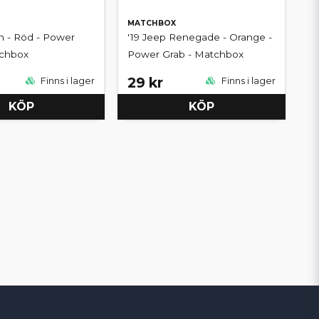
MATCHBOX
n - Röd - Power
'19 Jeep Renegade - Orange -
tchbox
Power Grab - Matchbox
29 kr
Finns i lager
Finns i lager
KÖP
KÖP