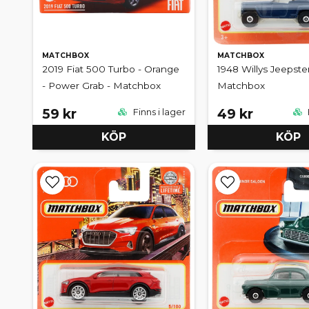
MATCHBOX
MATCHBOX
2019 Fiat 500 Turbo - Orange
1948 Willys Jeepster
- Power Grab - Matchbox
Matchbox
59 kr
49 kr
Finns i lager
KÖP
KÖP