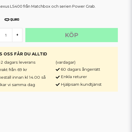
Lexus LS400 från Matchbox och serien Power Grab.
KÖP
+
S OSS FÅR DU ALLTID
-2 dagars leverans
(vardagar)
60 dagars ångerrätt
rakt från 69 kr
Enkla returer
eställ innan kl 14.00 så
Hjälpsam kundtjänst
ckar vi samma dag