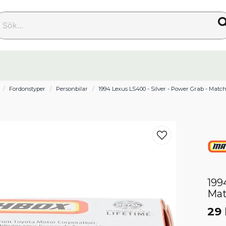
k...
Fordonstyper
Personbilar
1994 Lexus LS400 - Silver - Power Grab - Matc
199
Ma
29 