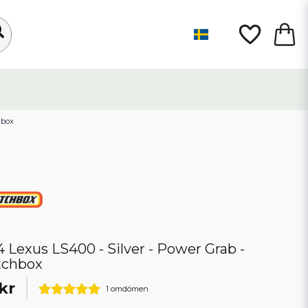
hbox
4 Lexus LS400 - Silver - Power Grab -
tchbox
kr
1 omdömen