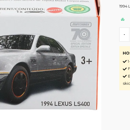
1994 
-
HO
1
F
B
ski