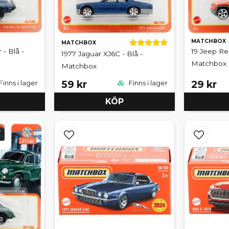
MATCHBOX
MATCHBOX
 - Blå -
19 Jeep Re
1977 Jaguar XJ6C - Blå -
Matchbox
Matchbox
59 kr
29 kr
Finns i lager
Finns i lager
KÖP