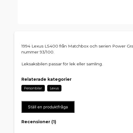
1994 Lexus LS400 från Matchbox och serien Power Grab 
nummer 93/100.
Leksaksbilen passar för lek eller samling.
Relaterade kategorier
Personbilar
Lexus
Ställ en produktfråga
Recensioner (
1
)