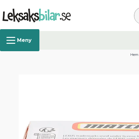
Sö
Hem