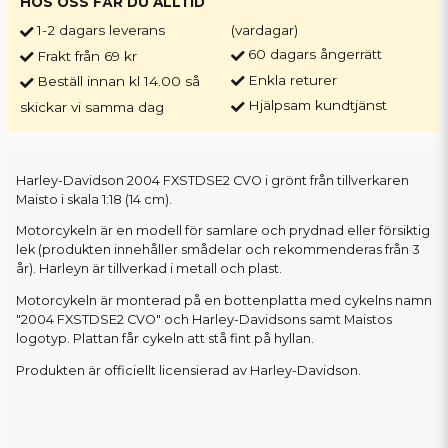
HOS OSS FÅR DU ALLTID
1-2 dagars leverans
(vardagar)
60 dagars ångerrätt
Frakt från 69 kr
Enkla returer
Beställ innan kl 14.00 så
Hjälpsam kundtjänst
skickar vi samma dag
Harley-Davidson 2004 FXSTDSE2 CVO i grönt från tillverkaren
Maisto i skala 1:18 (14 cm).
Motorcykeln är en modell för samlare och prydnad eller försiktig
lek (produkten innehåller smådelar och rekommenderas från 3
år). Harleyn är tillverkad i metall och plast.
Motorcykeln är monterad på en bottenplatta med cykelns namn
"2004 FXSTDSE2 CVO" och Harley-Davidsons samt Maistos
logotyp. Plattan får cykeln att stå fint på hyllan.
Produkten är officiellt licensierad av Harley-Davidson.