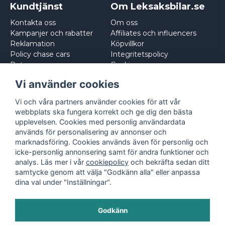
Kundtjänst
Om Leksaksbilar.se
Kontakta oss
Om oss
Kampanjer och rabatter
Affiliates och influencers
Reklamation
Köpvillkor
Policy chase cars
Integritetspolicy
Returnera
Cookies
Logga in
Vi använder cookies
Vi och våra partners använder cookies för att vår
webbplats ska fungera korrekt och ge dig den bästa
upplevelsen. Cookies med personlig användardata
används för personalisering av annonser och
marknadsföring. Cookies används även för personlig och
icke-personlig annonsering samt för andra funktioner och
analys. Läs mer i vår
cookiepolicy
och bekräfta sedan ditt
samtycke genom att välja "Godkänn alla" eller anpassa
dina val under "Inställningar".
Godkänn