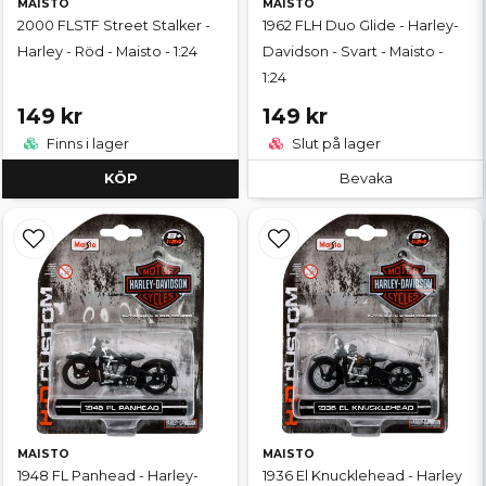
MAISTO
MAISTO
2000 FLSTF Street Stalker -
1962 FLH Duo Glide - Harley-
Harley - Röd - Maisto - 1:24
Davidson - Svart - Maisto -
1:24
149 kr
149 kr
Finns i lager
Slut på lager
KÖP
Bevaka
MAISTO
MAISTO
1948 FL Panhead - Harley-
1936 El Knucklehead - Harley