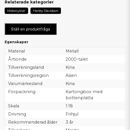
Relaterade kategorier
Motorcyklar
Harley-Davidson
Ställ en produktfråga
Egenskaper
Material
Metall
Årtionde
2000-talet
Tillverkningsland
Kina
Tillverkningsregion
Asien
Varumärkesland
Kina
Förpackning
Kartongbox med
bottenplatta
Skala
1:18
Drivning
Frihjul
Rekommenderad ålder
3 år