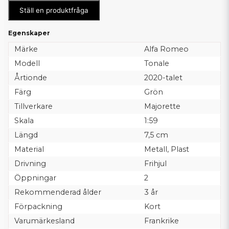
Ställ en produktfråga
Egenskaper
Märke
Alfa Romeo
Modell
Tonale
Årtionde
2020-talet
Färg
Grön
Tillverkare
Majorette
Skala
1:59
Längd
7,5 cm
Material
Metall, Plast
Drivning
Frihjul
Öppningar
2
Rekommenderad ålder
3 år
Förpackning
Kort
Varumärkesland
Frankrike