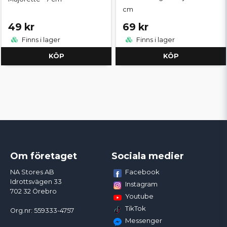
cm
49 kr
69 kr
Finns i lager
Finns i lager
KÖP
KÖP
Om företaget
Sociala medier
Facebook
NA Stores AB
Idrottsvägen 33
Instagram
702 32 Örebro
Youtube
TikTok
Org.nr: 559333-4757
Messenger