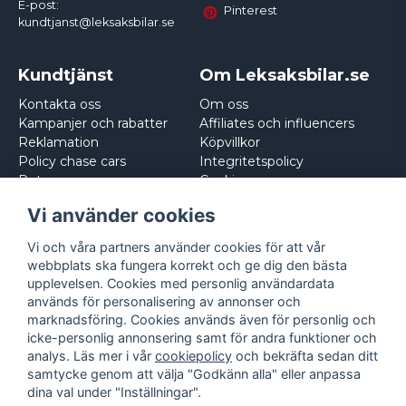
E-post:
Pinterest
kundtjanst@leksaksbilar.se
Kundtjänst
Om Leksaksbilar.se
Kontakta oss
Om oss
Kampanjer och rabatter
Affiliates och influencers
Reklamation
Köpvillkor
Policy chase cars
Integritetspolicy
Returnera
Cookies
Logga in
Vi använder cookies
Vi och våra partners använder cookies för att vår
webbplats ska fungera korrekt och ge dig den bästa
upplevelsen. Cookies med personlig användardata
används för personalisering av annonser och
marknadsföring. Cookies används även för personlig och
icke-personlig annonsering samt för andra funktioner och
analys. Läs mer i vår
cookiepolicy
och bekräfta sedan ditt
samtycke genom att välja "Godkänn alla" eller anpassa
dina val under "Inställningar".