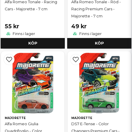
Alfa Romeo Tonale - Racing
Alfa Romeo Tonale - Röd -
Cars - Majorette - 7 cm
Racing Premium Cars -
Majorette - 7 cm
55 kr
49 kr
Finns i lager
Finns i lager
KÖP
KÖP
MAJORETTE
MAJORETTE
Alfa Romeo Giulia
DS7 E-Tense - Color
Quadrifoglio - Color
Changers Premium Cars -