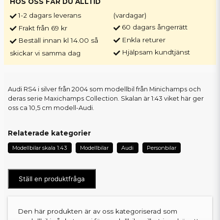
HOS OSS FÅR DU ALLTID
1-2 dagars leverans
(vardagar)
60 dagars ångerrätt
Frakt från 69 kr
Enkla returer
Beställ innan kl 14.00 så
Hjälpsam kundtjänst
skickar vi samma dag
Audi RS4 i silver från 2004 som modellbil från Minichamps och
deras serie Maxichamps Collection. Skalan är 1:43 viket här ger
oss ca 10,5 cm modell-Audi.
Relaterade kategorier
Modellbilar skala 1:43
Modellbilar
Audi
Personbilar
Ställ en produktfråga
Den här produkten är av oss kategoriserad som