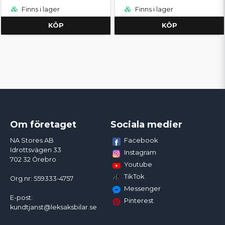
Finns i lager
Finns i lager
KÖP
KÖP
Om företaget
Sociala medier
Facebook
NA Stores AB
Idrottsvägen 33
Instagram
702 32 Örebro
Youtube
TikTok
Org.nr: 559333-4757
Messenger
E-post:
Pinterest
kundtjanst@leksaksbilar.se