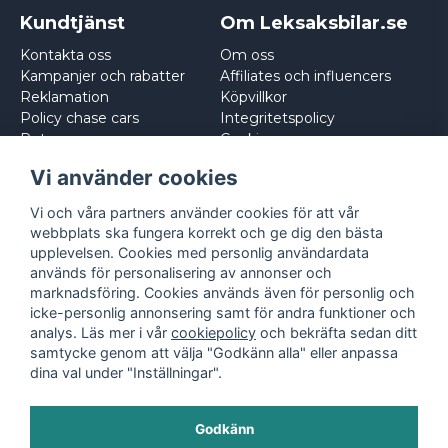
Kundtjänst
Om Leksaksbilar.se
Kontakta oss
Om oss
Kampanjer och rabatter
Affiliates och influencers
Reklamation
Köpvillkor
Policy chase cars
Integritetspolicy
Returnera
Cookies
Logga in
Vi använder cookies
Vi och våra partners använder cookies för att vår
webbplats ska fungera korrekt och ge dig den bästa
upplevelsen. Cookies med personlig användardata
används för personalisering av annonser och
marknadsföring. Cookies används även för personlig och
icke-personlig annonsering samt för andra funktioner och
analys. Läs mer i vår
cookiepolicy
och bekräfta sedan ditt
samtycke genom att välja "Godkänn alla" eller anpassa
dina val under "Inställningar".
Godkänn