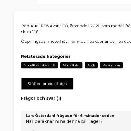
Röd Audi RS6 Avant C8, årsmodell 2021, som modell frå
skala 1:18.
Öppningsbar motorhuv, fram- och bakdörrar och bakluc
Relaterade kategorier
Modellbilar skala 1:18
Modellbilar
Audi
Personbilar
Ställ en produktfråga
Frågor och svar (
1
)
Lars Österdahl frågade
för 6 månader sedan
När beräknar ni ha denna bil i lager?