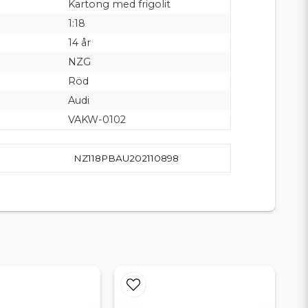
Kartong med frigolit
1:18
14 år
NZG
Röd
Audi
VAKW-0102
NZ118PBAU202110898