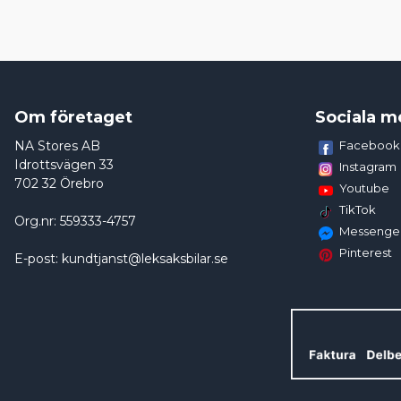
Om företaget
Sociala m
NA Stores AB
Facebook
Idrottsvägen 33
Instagram
702 32 Örebro
Youtube
TikTok
Org.nr: 559333-4757
Messenge
Pinterest
E-post: kundtjanst@leksaksbilar.se