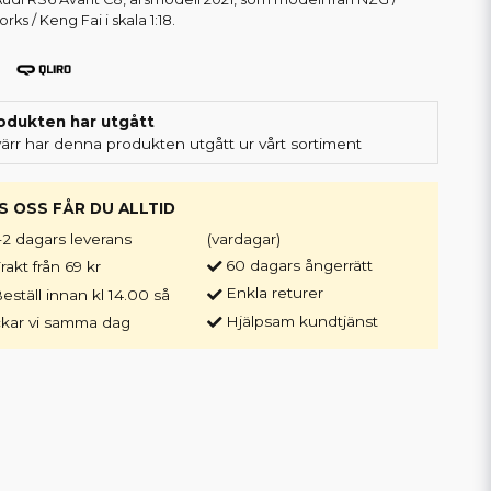
rks / Keng Fai i skala 1:18.
odukten har utgått
värr har denna produkten utgått ur vårt sortiment
S OSS FÅR DU ALLTID
-2 dagars leverans
(vardagar)
60 dagars ångerrätt
rakt från 69 kr
Enkla returer
eställ innan kl 14.00 så
Hjälpsam kundtjänst
ckar vi samma dag