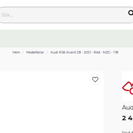
k...
Hem
Modellbilar
Audi RS6 Avant C8 - 2021 - Röd - NZG - 1:18
Aud
2 4
Röd A