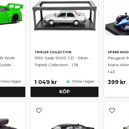
TRIPLE9 COLLECTION
SPARK MOD
LB Work
1990 Saab 9000 CD - Silver -
Peugeot 9
Solido -
Triple9 Collection - 1:18
Mans Winn
1:43
1 049 kr
399 kr
Finns i lager
Finns i lager
KÖP