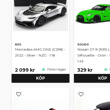
NZG
SOLIDO
Mercedes-AMG ONE (C298) -
Nissan GT-R (R35) 
2022 - Silver - NZG - 1:18
Silhouette - Grön - 
1:43
2 099 kr
329 kr
Finns i lager
KÖP
KÖP