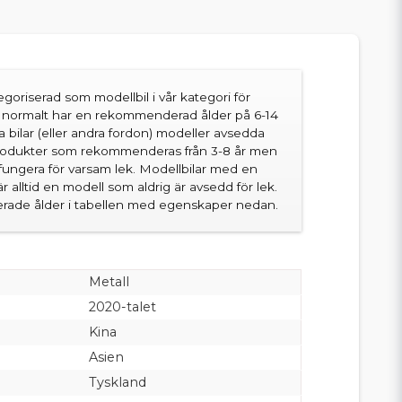
goriserad som modellbil i vår kategori för
en normalt har en rekommenderad ålder på 6-14
sa bilar (eller andra fordon) modeller avsedda
produkter som rekommenderas från 3-8 år men
fungera för varsam lek. Modellbilar med en
 alltid en modell som aldrig är avsedd för lek.
ade ålder i tabellen med egenskaper nedan.
Metall
2020-talet
Kina
Asien
Tyskland