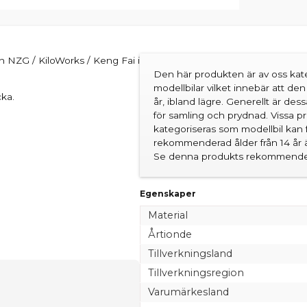
n NZG / KiloWorks / Keng Fai i
Den här produkten är av oss kate
modellbilar vilket innebär att d
ka.
år, ibland lägre. Generellt är des
för samling och prydnad. Vissa 
kategoriseras som modellbil kan 
rekommenderad ålder från 14 år är
Se denna produkts rekommender
Egenskaper
Material
Årtionde
Tillverkningsland
Tillverkningsregion
Varumärkesland