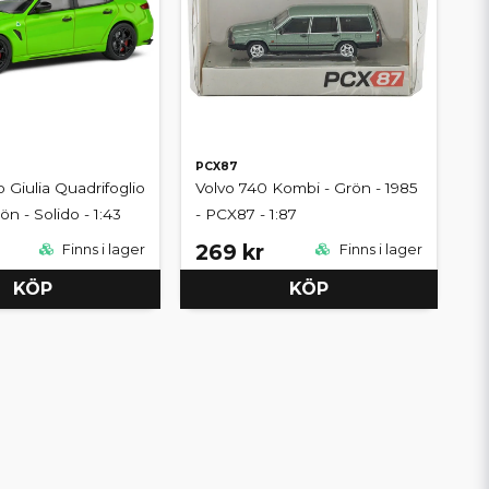
PCX87
 Giulia Quadrifoglio
Volvo 740 Kombi - Grön - 1985
ön - Solido - 1:43
- PCX87 - 1:87
269 kr
Finns i lager
Finns i lager
KÖP
KÖP