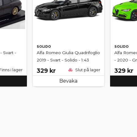
SOLIDO
SOLIDO
 Svart -
Alfa Romeo Giulia Quadrifoglio
Alfa Romeo
2019 - Svart - Solido - 1:43
- 2020 - Gr
329 kr
329 kr
Finns i lager
Slut på lager
Bevaka