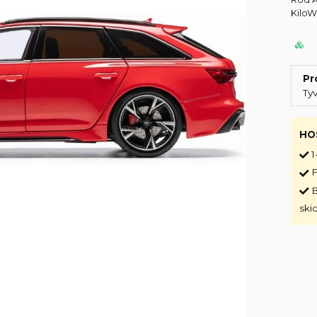
KiloWo
Pr
Ty
HO
1
F
B
ski