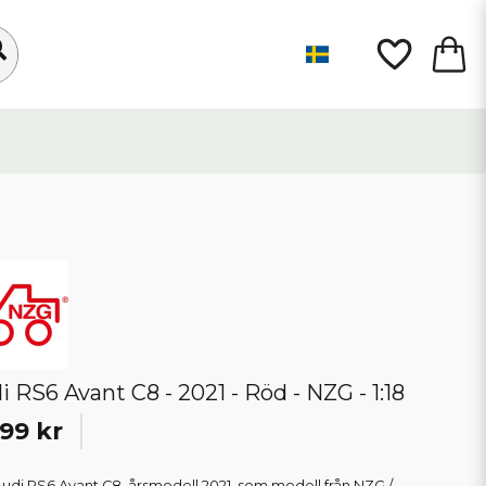
i RS6 Avant C8 - 2021 - Röd - NZG - 1:18
99 kr
udi RS6 Avant C8, årsmodell 2021, som modell från NZG /